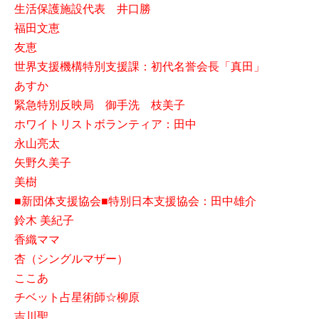
生活保護施設代表 井口勝
福田文恵
友恵
世界支援機構特別支援課：初代名誉会長「真田」
あすか
緊急特別反映局 御手洗 枝美子
ホワイトリストボランティア：田中
永山亮太
矢野久美子
美樹
■新団体支援協会■特別日本支援協会：田中雄介
鈴木 美紀子
香織ママ
杏（シングルマザー）
ここあ
チベット占星術師☆柳原
吉川聖