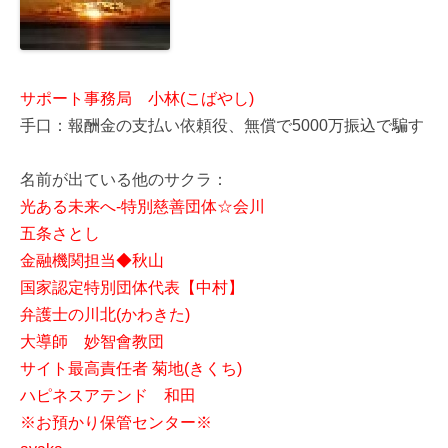
サポート事務局 小林(こばやし)
手口：報酬金の支払い依頼役、無償で5000万振込で騙す
名前が出ている他のサクラ：
光ある未来へ-特別慈善団体☆会川
五条さとし
金融機関担当◆秋山
国家認定特別団体代表【中村】
弁護士の川北(かわきた)
大導師 妙智會教団
サイト最高責任者 菊地(きくち)
ハピネスアテンド 和田
※お預かり保管センター※