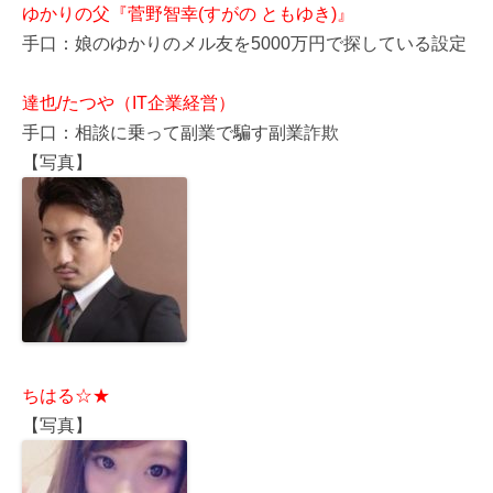
ゆかりの父『菅野智幸(すがの ともゆき)』
手口：娘のゆかりのメル友を5000万円で探している設定
達也/たつや（IT企業経営）
手口：相談に乗って副業で騙す副業詐欺
【写真】
ちはる☆★
【写真】