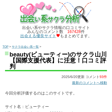
出会い系やサクラ情報の口コミサイト
みんなのコメント数
167428
件
出会える優良サイト
もまとめてます。
TOP
>
サクラ出会い系一覧
>
beauty(ビューティー)のサクラ山川
【国際支援代表】に注意！口コミ評
判
2025/6/20更新 コメント
93件
最新のコメントへ移動
今回分析評価するのはこのサイトです。
サイト名：ビューティー