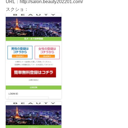
URL：http://salon.beauty202201.com/
スクショ：