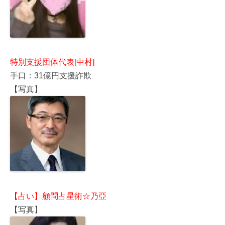
特別支援団体代表[中村]
手口：31億円支援詐欺
【写真】
【占い】顧問占星術☆乃亞
【写真】