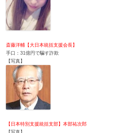
斎藤洋輔【大日本統括支援会長】
手口：31億円で騙す詐欺
【写真】
【日本特別支援統括支部】本部祐次郎
【写真】