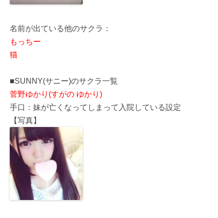
名前が出ている他のサクラ：
もっちー
猫
■SUNNY(サニー)のサクラ一覧
菅野ゆかり(すがの ゆかり)
手口：妹が亡くなってしまって入院している設定
【写真】