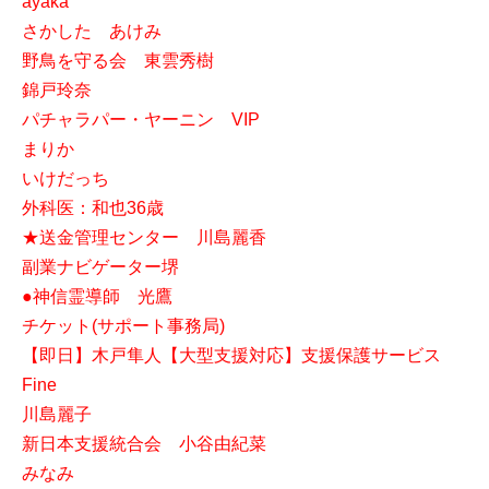
ayaka
さかした あけみ
野鳥を守る会 東雲秀樹
錦戸玲奈
パチャラパー・ヤーニン VIP
まりか
いけだっち
外科医：和也36歳
★送金管理センター 川島麗香
副業ナビゲーター堺
●神信霊導師 光鷹
チケット(サポート事務局)
【即日】木戸隼人【大型支援対応】支援保護サービス
Fine
川島麗子
新日本支援統合会 小谷由紀菜
みなみ