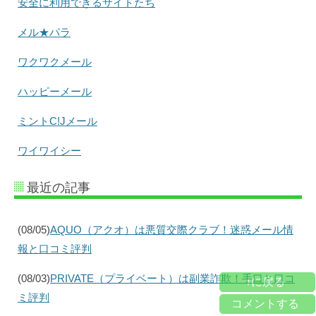
安全に利用できるサイトたち
メル★パラ
ワクワクメール
ハッピーメール
ミントC!Jメール
ワイワイシー
最近の記事
(08/05)
AQUO（アクオ）は悪質交際クラブ！迷惑メール情
報と口コミ評判
(08/03)
PRIVATE（プライベート）は副業詐欺！手口と口コ
↑に戻る
ミ評判
コメントする