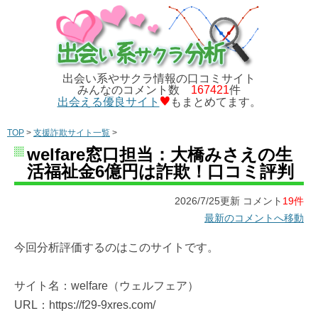
出会い系やサクラ情報の口コミサイト
みんなのコメント数
167421
件
出会える優良サイト
もまとめてます。
TOP
>
支援詐欺サイト一覧
>
welfare窓口担当：大橋みさえの生
活福祉金6億円は詐欺！口コミ評判
2026/7/25更新 コメント
19件
最新のコメントへ移動
今回分析評価するのはこのサイトです。
サイト名：welfare（ウェルフェア）
URL：https://f29-9xres.com/