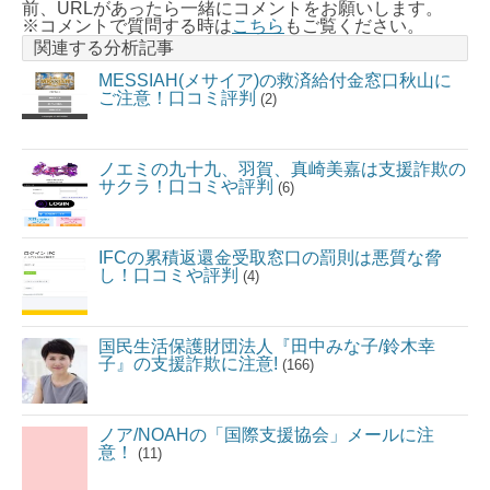
前、URLがあったら一緒にコメントをお願いします。
※コメントで質問する時は
こちら
もご覧ください。
関連する分析記事
MESSIAH(メサイア)の救済給付金窓口秋山に
ご注意！口コミ評判
(2)
ノエミの九十九、羽賀、真崎美嘉は支援詐欺の
サクラ！口コミや評判
(6)
IFCの累積返還金受取窓口の罰則は悪質な脅
し！口コミや評判
(4)
国民生活保護財団法人『田中みな子/鈴木幸
子』の支援詐欺に注意!
(166)
ノア/NOAHの「国際支援協会」メールに注
意！
(11)