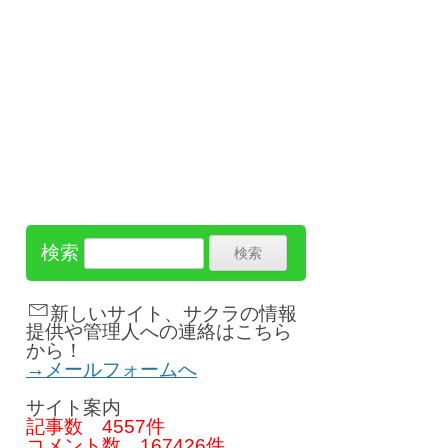
検索
新しいサイト、サクラの情報
提供や管理人への連絡はこちら
から！
→メールフォームへ
サイト案内
記事数
4557件
コメント数
167426件