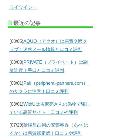
ワイワイシー
最近の記事
(08/05)
AQUO（アクオ）は悪質交際ク
ラブ！迷惑メール情報と口コミ評判
(08/03)
PRIVATE（プライベート）は副
業詐欺！手口と口コミ評判
(08/01)
Pair（peripheral-partners.com）
のサクラに注意！口コミ評判
(08/01)
WithUは吉沢亮さんの偽物で騙し
ている悪質サイト！口コミや評判
(07/29)
陰陽星占術の安部春香（あべ は
るか）は悪質鑑定師！口コミや評判