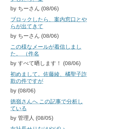
by ちーさん (08/06)
ブロックしたら、案内窓口とや
らが出てきて
by ちーさん (08/06)
この様なメールが着信しまし
た。 （件名
by すべて晒します！ (08/06)
初めまして。佐藤綾、橘聖子詐
欺の件ですが
by (08/06)
徳嶺さんへ この記事で分析し
ている
by 管理人 (08/05)
女社長せりなはやばい