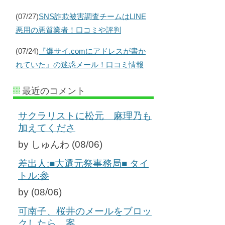
(07/27)
SNS詐欺被害調査チームはLINE
悪用の悪質業者！口コミや評判
(07/24)
『爆サイ.comにアドレスが書か
れていた』の迷惑メール！口コミ情報
最近のコメント
サクラリストに松元 麻理乃も
加えてくださ
by しゅんわ (08/06)
差出人:■大還元祭事務局■ タイ
トル:参
by (08/06)
可南子、桜井のメールをブロッ
クしたら、案