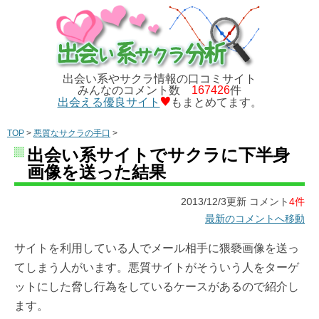
出会い系やサクラ情報の口コミサイト
みんなのコメント数
167426
件
出会える優良サイト
もまとめてます。
TOP
>
悪質なサクラの手口
>
出会い系サイトでサクラに下半身
画像を送った結果
2013/12/3更新 コメント
4件
最新のコメントへ移動
サイトを利用している人でメール相手に猥褻画像を送っ
てしまう人がいます。悪質サイトがそういう人をターゲ
ットにした脅し行為をしているケースがあるので紹介し
ます。