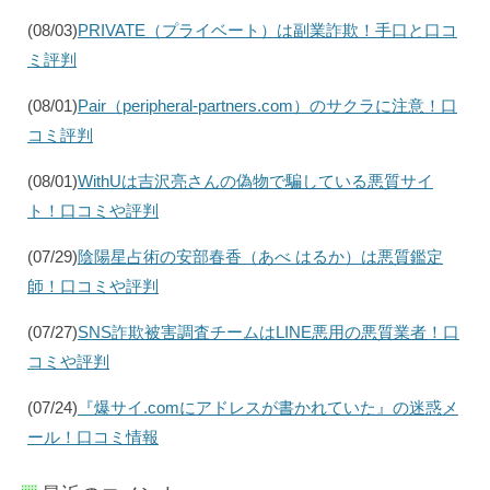
(08/03)
PRIVATE（プライベート）は副業詐欺！手口と口コ
ミ評判
(08/01)
Pair（peripheral-partners.com）のサクラに注意！口
コミ評判
(08/01)
WithUは吉沢亮さんの偽物で騙している悪質サイ
ト！口コミや評判
(07/29)
陰陽星占術の安部春香（あべ はるか）は悪質鑑定
師！口コミや評判
(07/27)
SNS詐欺被害調査チームはLINE悪用の悪質業者！口
コミや評判
(07/24)
『爆サイ.comにアドレスが書かれていた』の迷惑メ
ール！口コミ情報