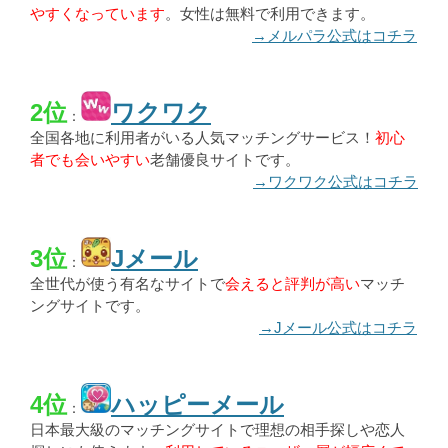
やすくなっています
。女性は無料で利用できます。
→メルパラ公式はコチラ
2位
ワクワク
：
全国各地に利用者がいる人気マッチングサービス！
初心
者でも会いやすい
老舗優良サイトです。
→ワクワク公式はコチラ
3位
Jメール
：
全世代が使う有名なサイトで
会えると評判が高い
マッチ
ングサイトです。
→Jメール公式はコチラ
4位
ハッピーメール
：
日本最大級のマッチングサイトで理想の相手探しや恋人