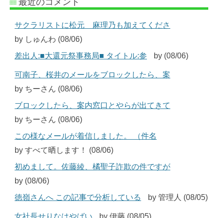
最近のコメント
サクラリストに松元 麻理乃も加えてくださ
by しゅんわ (08/06)
差出人:■大還元祭事務局■ タイトル:参
by (08/06)
可南子、桜井のメールをブロックしたら、案
by ちーさん (08/06)
ブロックしたら、案内窓口とやらが出てきて
by ちーさん (08/06)
この様なメールが着信しました。 （件名
by すべて晒します！ (08/06)
初めまして。佐藤綾、橘聖子詐欺の件ですが
by (08/06)
徳嶺さんへ この記事で分析している
by 管理人 (08/05)
女社長せりなはやばい
by 伊藤 (08/05)