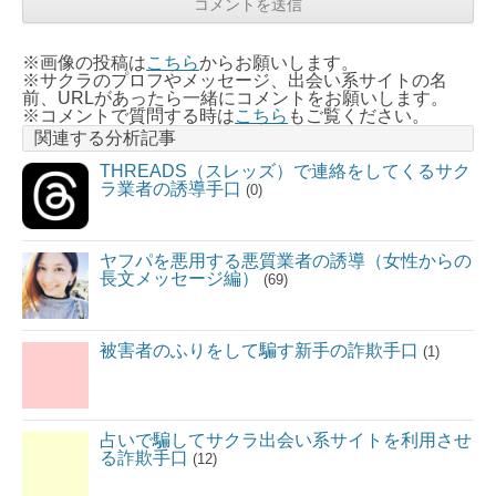
※画像の投稿は
こちら
からお願いします。
※サクラのプロフやメッセージ、出会い系サイトの名
前、URLがあったら一緒にコメントをお願いします。
※コメントで質問する時は
こちら
もご覧ください。
関連する分析記事
THREADS（スレッズ）で連絡をしてくるサク
ラ業者の誘導手口
(0)
ヤフパを悪用する悪質業者の誘導（女性からの
長文メッセージ編）
(69)
被害者のふりをして騙す新手の詐欺手口
(1)
占いで騙してサクラ出会い系サイトを利用させ
る詐欺手口
(12)