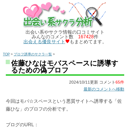
出会い系やサクラ情報の口コミサイト
みんなのコメント数
167428
件
出会える優良サイト
もまとめてます。
TOP
>
プロフ誘導のサクラ一覧
>
佐藤ひなはモバスペースに誘導す
るための偽プロフ
2024/10/11更新 コメント
65件
最新のコメントへ移動
今回はモバ☆スペースという悪質サイトへ誘導する「佐
藤ひな」のプロフの分析です。
ブログのURL：