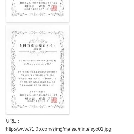
URL：
http://www.71l0b.com/simg/meisai/ninteisyo01.jpg