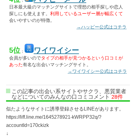
：
日本最大級のマッチングサイトで理想の相手探しや恋人
探しにも使えます。
利用しているユーザー層が幅広くて
会いやすいのが特徴。
→ハッピー公式はコチラ
5位
ワイワイシー
：
会員が多いので
タイプの相手が見つかるという口コミが
あった
有名な出会いマッチングサイト。
→ワイワイシー公式はコチラ
この記事の出会い系サイトやサクラ、悪質業者
などについてのみんなの口コミコメント
28件
似たようなサイトに誘導登録させるLINEがあります。
https://liff.line.me/1645278921-kWRPP32q/?
accountId=170ckizk
↓