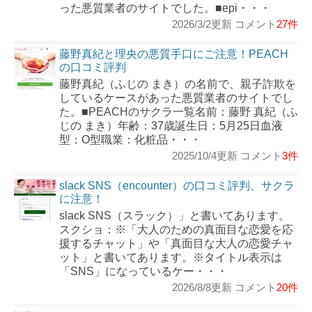
った悪質業者のサイトでした。■epi・・・
2026/3/2更新 コメント
27件
藤野真紀と理央の悪質手口にご注意！PEACH
の口コミ評判
藤野真紀（ふじの まき）の名前で、親子詐欺を
しているケースがあった悪質業者のサイトでし
た。■PEACHのサクラ一覧名前：藤野 真紀（ふ
じの まき）年齢：37歳誕生日：5月25日血液
型：O型職業：化粧品・・・
2025/10/4更新 コメント
3件
slack SNS（encounter）の口コミ評判、サクラ
に注意！
slack SNS（スラック）」と書いてあります。
スクショ：※「大人のための真面目な恋愛を応
援するチャット」や「真面目な大人の恋愛チャ
ット」と書いてあります。※タイトル表示は
「SNS」になっているケー・・・
2026/8/8更新 コメント
20件