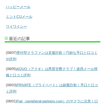
ハッピーメール
ミントC!Jメール
ワイワイシー
最近の記事
(08/07)
寄付型クラファンは支援詐欺！巧妙な手口と口コミ
や評判
(08/05)
AQUO（アクオ）は悪質交際クラブ！迷惑メール情
報と口コミ評判
(08/03)
PRIVATE（プライベート）は副業詐欺！手口と口コ
ミ評判
(08/01)
Pair（peripheral-partners.com）のサクラに注意！口