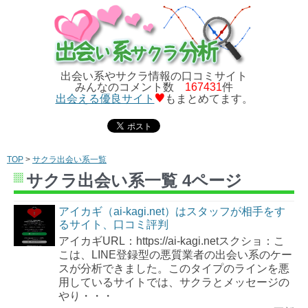
出会い系やサクラ情報の口コミサイト
みんなのコメント数
167431
件
出会える優良サイト
もまとめてます。
TOP
>
サクラ出会い系一覧
サクラ出会い系一覧 4ページ
アイカギ（ai-kagi.net）はスタッフが相手をす
るサイト、口コミ評判
アイカギURL：https://ai-kagi.netスクショ：こ
こは、LINE登録型の悪質業者の出会い系のケー
スが分析できました。このタイプのラインを悪
用しているサイトでは、サクラとメッセージの
やり・・・