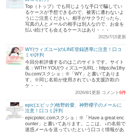
Top（トップ）でも同じような手口で騙してい
るケースが予想できるので、被害に遭わないよ
うにご注意ください。相手がサクラだったら、
写真の人とメールの相手は別人なので、お金を
払い続けても会えるケースはあり・・・
2025/7/15更新
WY(ウィズユー)のLINE登録誘導に注意！口コ
ミや評判
今回分析評価するのはこのサイトです。サイト
名：WITH YOU(ウィズユー)URL：https://w1thy
0u.com/スクショ：※「WY」と書いてありま
す。※同じ名前が使用されている支援詐欺の
ケ・・・
2026/8/1更新 コメント
6件
epic(エピック)牧野鈴愛、神野櫻子のメールに
注意！口コミ評判
epicpotec.comスクショ：※「Have a great enc
ounter」と書いてあります。ここは、↓の名前で
迷惑メールを送っていたという口コミ情報があ