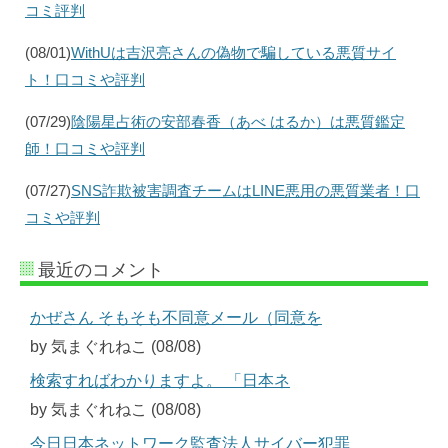
コミ評判
(08/01)
WithUは吉沢亮さんの偽物で騙している悪質サイ
ト！口コミや評判
(07/29)
陰陽星占術の安部春香（あべ はるか）は悪質鑑定
師！口コミや評判
(07/27)
SNS詐欺被害調査チームはLINE悪用の悪質業者！口
コミや評判
最近のコメント
かぜさん そもそも不同意メール（同意を
by 気まぐれねこ (08/08)
検索すればわかりますよ。 「日本ネ
by 気まぐれねこ (08/08)
今日日本ネットワーク監査法人サイバー犯罪