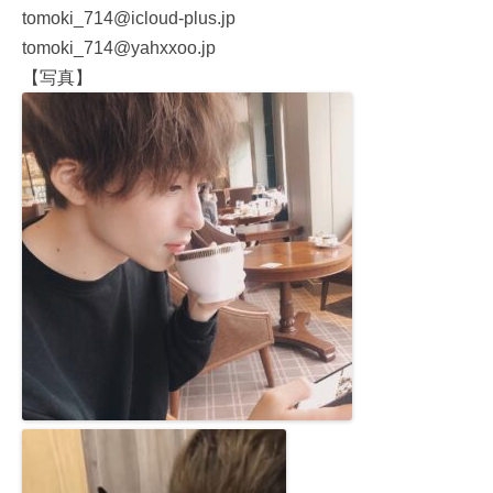
tomoki_714@icloud-plus.jp
tomoki_714@yahxxoo.jp
【写真】