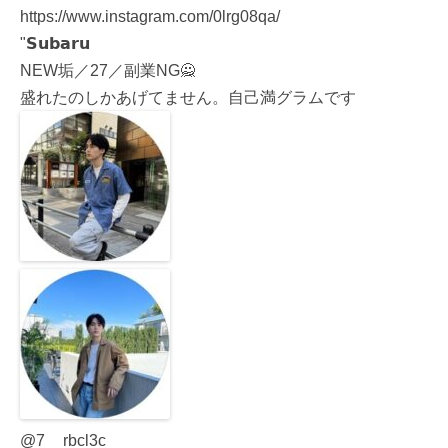
https://www.instagram.com/0lrg08qa/
"𝗦𝘂𝗯𝗮𝗿𝘂
NEW垢／27／副業NG🙅
盛れたのしかあげてません。自己満グラムです
@7__rbcl3c