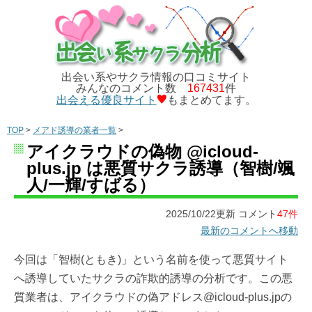
出会い系やサクラ情報の口コミサイト
みんなのコメント数
167431
件
出会える優良サイト
もまとめてます。
TOP
>
メアド誘導の業者一覧
>
アイクラウドの偽物 @icloud-
plus.jp は悪質サクラ誘導（智樹/颯
人/一輝/すばる）
2025/10/22更新 コメント
47件
最新のコメントへ移動
今回は「智樹(ともき)」という名前を使って悪質サイト
へ誘導していたサクラの詐欺的誘導の分析です。この悪
質業者は、アイクラウドの偽アドレス@icloud-plus.jpの