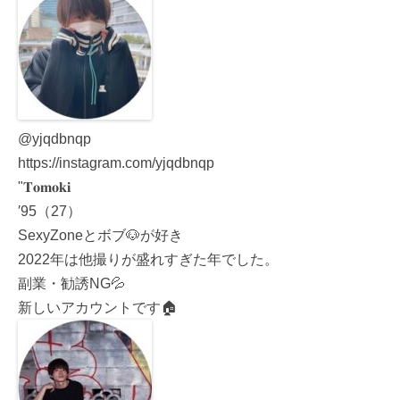
@yjqdbnqp
https://instagram.com/yjqdbnqp
"𝐓𝐨𝐦𝐨𝐤𝐢
′95（27）
SexyZoneとボブ🐶が好き
2022年は他撮りが盛れすぎた年でした。
副業・勧誘NG💦
新しいアカウントです🏠