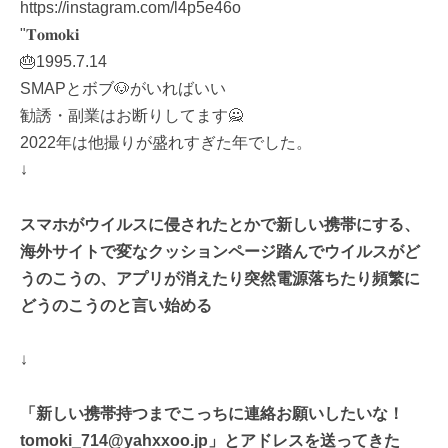
https://instagram.com/l4p5e46o
"𝐓𝐨𝐦𝐨𝐤𝐢
🎂1995.7.14
SMAPとボブ🐶がいればいい
勧誘・副業はお断りしてます🙅
2022年は他撮りが盛れすぎた年でした。
↓
スマホがウイルスに侵されたとかで新しい携帯にする、
海外サイトで変なクッションページ踏んでウイルスがど
うのこうの、アプリが消えたり突然電源落ちたり頻繁に
どうのこうのと言い始める
↓
「新しい携帯持つまでこっちに連絡お願いしたいな！
tomoki_714@yahxxoo.jp」とアドレスを送ってきた