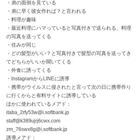
・弟の面倒を見ている
・弟に早く彼女作れば？と言われる
・料理が趣味
・最近料理にハマっていると写真付きで送られる、料理
の写真を送ってくる
・住みが同じ
・どの髪型がいい？と写真付きで髪型の写真を送ってき
てどちらがいいか聞いてくる
・外食に誘ってくる
・InstagramからLINEに誘導
・携帯がウイルスに侵されたと言って次の日に携帯作り
に行くからと有料サイトに誘導している
ほかに使われているメアド：
itaba_2rfy53w@i.softbank.jp
staff@k389ujrj6cwx.com
zm_76swx8g@i.softbank.jp
誘導メアド：