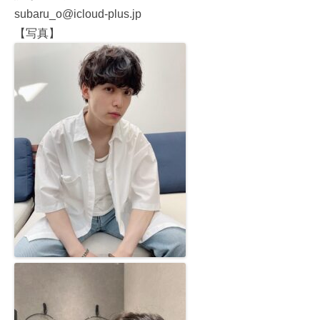
subaru_o@icloud-plus.jp
【写真】