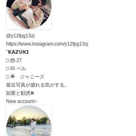
@y12fpg13zj
https://www.instagram.com/y12fpg13zj
"𝗞𝗔𝗭𝗨𝗞𝗜
□ 🎂 27
□ 🐶 ベル
□ 🌟 ジャニーズ
最近写真が盛れる気がする。
副業と勧誘❌
New account✨