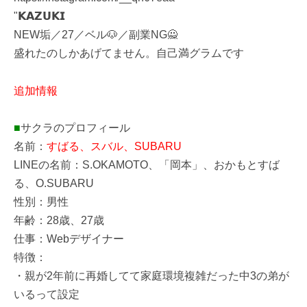
"𝗞𝗔𝗭𝗨𝗞𝗜
NEW垢／27／ベル🐶／副業NG🙅
盛れたのしかあげてません。自己満グラムです
追加情報
■
サクラのプロフィール
名前：
すばる、スバル、SUBARU
LINEの名前：S.OKAMOTO、「岡本」、おかもとすば
る、O.SUBARU
性別：男性
年齢：28歳、27歳
仕事：Webデザイナー
特徴：
・親が2年前に再婚してて家庭環境複雑だった中3の弟が
いるって設定