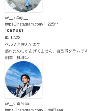
@__225rjr__
https://instagram.com/__225rjr__
"𝗞𝗔𝗭𝗨𝗞𝗜
95.12.22
ベル🐶と住んでます
盛れたのしかあげてません。自己満グラムです
副業、興味🙅
@__qh67eaa
https://instagram.com/__qh67eaa