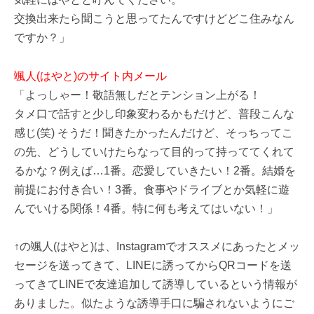
交換出来たら聞こうと思ってたんですけどどこ住みなん
ですか？」
颯人(はやと)のサイト内メール
「よっしゃー！敬語無しだとテンション上がる！
タメ口で話すと少し印象変わるかもだけど、普段こんな
感じ(笑) そうだ！聞きたかったんだけど、そっちってこ
の先、どうしていけたらなって目的って持っててくれて
るかな？例えば…1番。恋愛していきたい！2番。結婚を
前提にお付き合い！3番。食事やドライブとか気軽に遊
んでいける関係！4番。特に何も考えてはいない！」
↑の颯人(はやと)は、Instagramでオススメにあったとメッ
セージを送ってきて、LINEに誘ってからQRコードを送
ってきてLINEで友達追加して誘導しているという情報が
ありました。似たような誘導手口に騙されないようにご