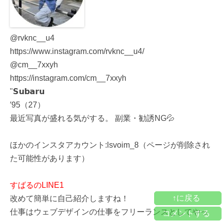
@rvknc__u4
https://www.instagram.com/rvknc__u4/
@cm__7xxyh
https://instagram.com/cm__7xxyh
"𝗦𝘂𝗯𝗮𝗿𝘂
′95（27）
最近写真が盛れる気がする。 副業・勧誘NG💦
ほかのインスタアカウント:lsvoim_8（ページが削除され
た可能性があります）
すばるのLINE1
↑に戻る
改めて簡単に自己紹介しますね！
仕事はウェブデザインの仕事をフリーランスとしてやっ
コメントする