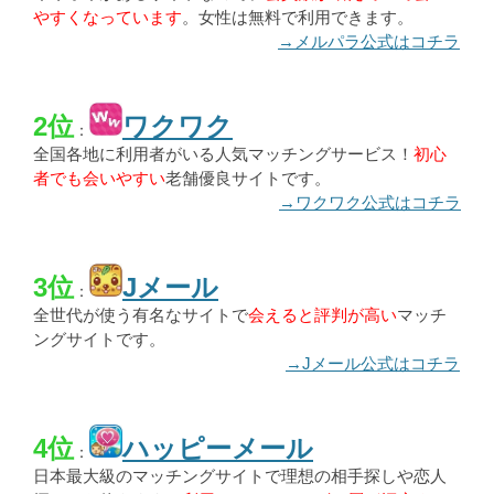
やすくなっています
。女性は無料で利用できます。
→メルパラ公式はコチラ
2位
ワクワク
：
全国各地に利用者がいる人気マッチングサービス！
初心
者でも会いやすい
老舗優良サイトです。
→ワクワク公式はコチラ
3位
Jメール
：
全世代が使う有名なサイトで
会えると評判が高い
マッチ
ングサイトです。
→Jメール公式はコチラ
4位
ハッピーメール
：
日本最大級のマッチングサイトで理想の相手探しや恋人