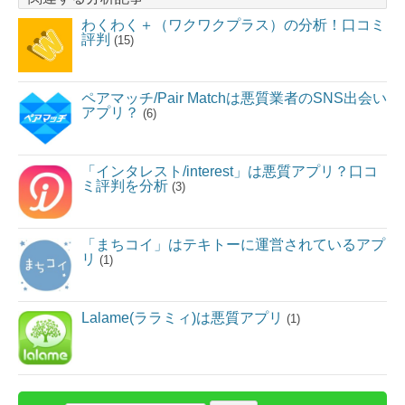
わくわく＋（ワクワクプラス）の分析！口コミ
評判
(15)
ペアマッチ/Pair Matchは悪質業者のSNS出会い
アプリ？
(6)
「インタレスト/interest」は悪質アプリ？口コ
ミ評判を分析
(3)
「まちコイ」はテキトーに運営されているアプ
リ
(1)
Lalame(ララミィ)は悪質アプリ
(1)