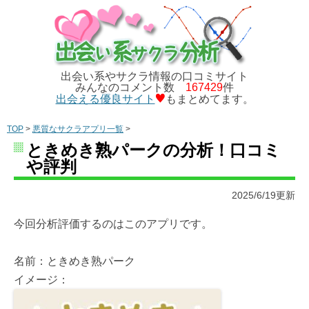
出会い系やサクラ情報の口コミサイト
みんなのコメント数
167429
件
出会える優良サイト
もまとめてます。
TOP
>
悪質なサクラアプリ一覧
>
ときめき熟パークの分析！口コミ
や評判
2025/6/19更新
今回分析評価するのはこのアプリです。
名前：ときめき熟パーク
イメージ：