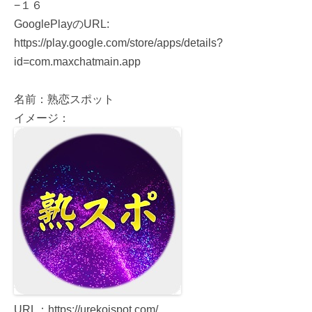
−１６
GooglePlayのURL:
https://play.google.com/store/apps/details?
id=com.maxchatmain.app
名前：熟恋スポット
イメージ：
URL：https://urekoispot.com/