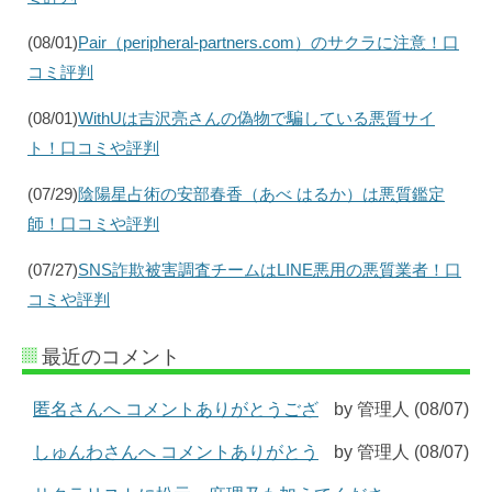
(08/01)
Pair（peripheral-partners.com）のサクラに注意！口
コミ評判
(08/01)
WithUは吉沢亮さんの偽物で騙している悪質サイ
ト！口コミや評判
(07/29)
陰陽星占術の安部春香（あべ はるか）は悪質鑑定
師！口コミや評判
(07/27)
SNS詐欺被害調査チームはLINE悪用の悪質業者！口
コミや評判
最近のコメント
匿名さんへ コメントありがとうござ
by 管理人 (08/07)
しゅんわさんへ コメントありがとう
by 管理人 (08/07)