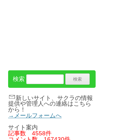
検索
新しいサイト、サクラの情報
提供や管理人への連絡はこちら
から！
→メールフォームへ
サイト案内
記事数
4558件
コメント数
167430件