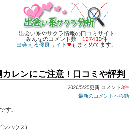
出会い系やサクラ情報の口コミサイト
みんなのコメント数
167430
件
出会える優良サイト
もまとめてます。
eの水嶋カレンにご注意！口コミや評判
2026/5/25更新 コメント
3件
最新のコメントへ移動
です。
ラインハウス)