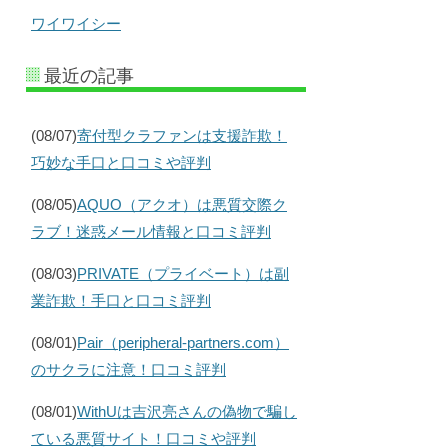
ワイワイシー
最近の記事
(08/07)
寄付型クラファンは支援詐欺！
巧妙な手口と口コミや評判
(08/05)
AQUO（アクオ）は悪質交際ク
ラブ！迷惑メール情報と口コミ評判
(08/03)
PRIVATE（プライベート）は副
業詐欺！手口と口コミ評判
(08/01)
Pair（peripheral-partners.com）
のサクラに注意！口コミ評判
(08/01)
WithUは吉沢亮さんの偽物で騙し
ている悪質サイト！口コミや評判