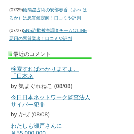
(07/29)
陰陽星占術の安部春香（あべ は
るか）は悪質鑑定師！口コミや評判
(07/27)
SNS詐欺被害調査チームはLINE
悪用の悪質業者！口コミや評判
最近のコメント
検索すればわかりますよ。
「日本ネ
by 気まぐれねこ (08/08)
今日日本ネットワーク監査法人
サイバー犯罪
by かぜ (08/08)
わたしも瀬戸さんに
￥55,000,000