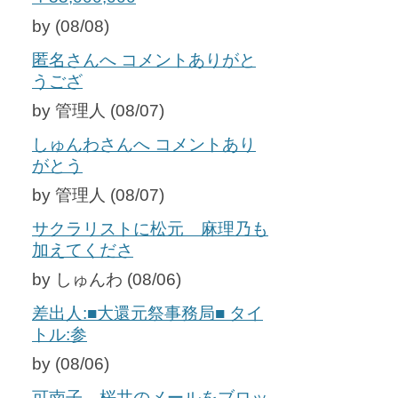
by (08/08)
匿名さんへ コメントありがと
うござ
by 管理人 (08/07)
しゅんわさんへ コメントあり
がとう
by 管理人 (08/07)
サクラリストに松元 麻理乃も
加えてくださ
by しゅんわ (08/06)
差出人:■大還元祭事務局■ タイ
トル:参
by (08/06)
可南子、桜井のメールをブロッ