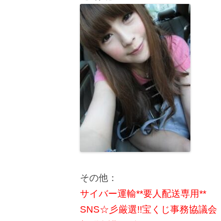
その他：
サイバー運輸**要人配送専用**
SNS☆彡厳選!!宝くじ事務協議会