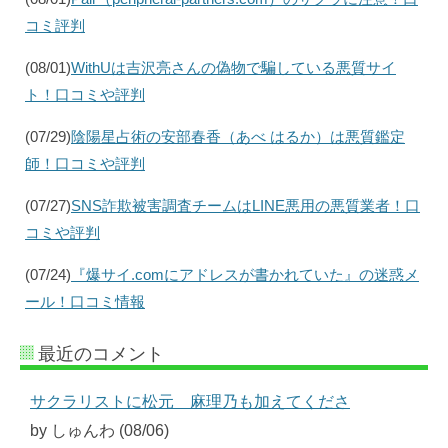
コミ評判
(08/01)
WithUは吉沢亮さんの偽物で騙している悪質サイ
ト！口コミや評判
(07/29)
陰陽星占術の安部春香（あべ はるか）は悪質鑑定
師！口コミや評判
(07/27)
SNS詐欺被害調査チームはLINE悪用の悪質業者！口
コミや評判
(07/24)
『爆サイ.comにアドレスが書かれていた』の迷惑メ
ール！口コミ情報
最近のコメント
サクラリストに松元 麻理乃も加えてくださ
by しゅんわ (08/06)