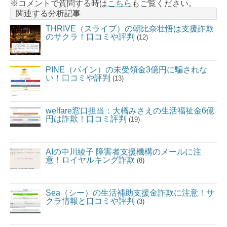
※コメントで質問する時は
こちら
もご覧ください。
関連する分析記事
THRIVE（スライブ）の朝比奈壮悟は支援詐欺
のサクラ！口コミや評判
(12)
PINE（パイン）の未受領金3億円に騙されな
い！口コミや評判
(13)
welfare窓口担当：大橋みさえの生活福祉金6億
円は詐欺！口コミ評判
(19)
AIの中川綾子 障害者支援機構のメールに注
意！ロイヤルキング詐欺
(8)
Sea（シー）の生活補助支援金詐欺に注意！サ
クラ情報と口コミや評判
(3)