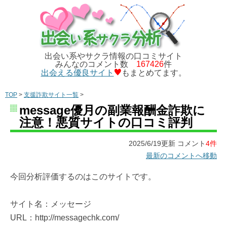
出会い系やサクラ情報の口コミサイト
みんなのコメント数
167426
件
出会える優良サイト
もまとめてます。
TOP
>
支援詐欺サイト一覧
>
message優月の副業報酬金詐欺に
注意！悪質サイトの口コミ評判
2025/6/19更新 コメント
4件
最新のコメントへ移動
今回分析評価するのはこのサイトです。
サイト名：メッセージ
URL：http://messagechk.com/