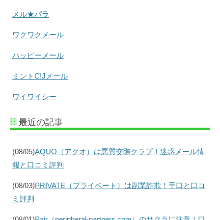
メル★パラ
ワクワクメール
ハッピーメール
ミントC!Jメール
ワイワイシー
最近の記事
(08/05)
AQUO（アクオ）は悪質交際クラブ！迷惑メール情
報と口コミ評判
(08/03)
PRIVATE（プライベート）は副業詐欺！手口と口コ
ミ評判
(08/01)
Pair（peripheral-partners.com）のサクラに注意！口