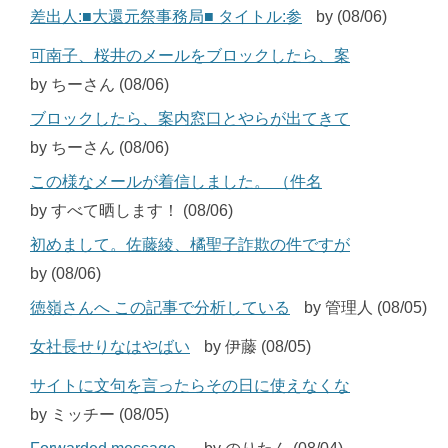
差出人:■大還元祭事務局■ タイトル:参
by (08/06)
可南子、桜井のメールをブロックしたら、案
by ちーさん (08/06)
ブロックしたら、案内窓口とやらが出てきて
by ちーさん (08/06)
この様なメールが着信しました。 （件名
by すべて晒します！ (08/06)
初めまして。佐藤綾、橘聖子詐欺の件ですが
by (08/06)
徳嶺さんへ この記事で分析している
by 管理人 (08/05)
女社長せりなはやばい
by 伊藤 (08/05)
サイトに文句を言ったらその日に使えなくな
by ミッチー (08/05)