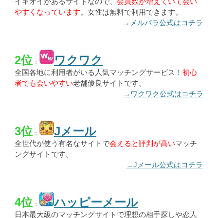
イキオイがあるサイトなので、
会員数が増えていて会い
やすくなっています
。女性は無料で利用できます。
→メルパラ公式はコチラ
2位
ワクワク
：
全国各地に利用者がいる人気マッチングサービス！
初心
者でも会いやすい
老舗優良サイトです。
→ワクワク公式はコチラ
3位
Jメール
：
全世代が使う有名なサイトで
会えると評判が高い
マッチ
ングサイトです。
→Jメール公式はコチラ
4位
ハッピーメール
：
日本最大級のマッチングサイトで理想の相手探しや恋人