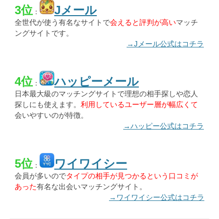
3位
Jメール
：
全世代が使う有名なサイトで
会えると評判が高い
マッチ
ングサイトです。
→Jメール公式はコチラ
4位
ハッピーメール
：
日本最大級のマッチングサイトで理想の相手探しや恋人
探しにも使えます。
利用しているユーザー層が幅広くて
会いやすいのが特徴。
→ハッピー公式はコチラ
5位
ワイワイシー
：
会員が多いので
タイプの相手が見つかるという口コミが
あった
有名な出会いマッチングサイト。
→ワイワイシー公式はコチラ