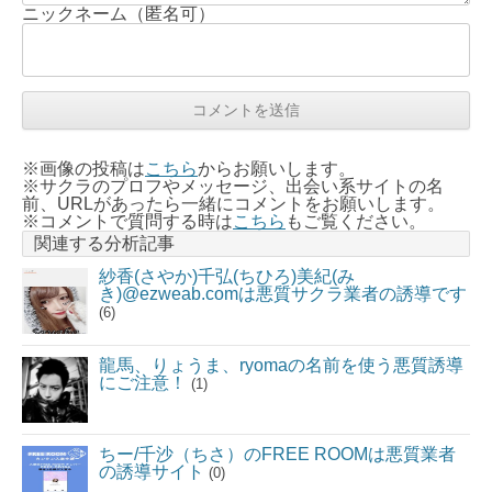
ニックネーム（匿名可）
※画像の投稿は
こちら
からお願いします。
※サクラのプロフやメッセージ、出会い系サイトの名
前、URLがあったら一緒にコメントをお願いします。
※コメントで質問する時は
こちら
もご覧ください。
関連する分析記事
紗香(さやか)千弘(ちひろ)美紀(み
き)@ezweab.comは悪質サクラ業者の誘導です
(6)
龍馬、りょうま、ryomaの名前を使う悪質誘導
にご注意！
(1)
ちー/千沙（ちさ）のFREE ROOMは悪質業者
の誘導サイト
(0)