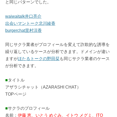
と同じパターンでした。
waiwaitalk井口亮介
出会いマントーク北川綾香
burgerchat里村涼香
同じサクラ業者がプロフィールを変えて詐欺的な誘導を
繰り返しているケースが分析できます。ドメインが違い
ますが
ほたるトークの野田栞
も同じサクラ業者のケース
が分析できます。
■
タイトル
アザラシチャット（AZARASHI CHAT）
TOPページ
■
サクラのプロフィール
名前：
伊藤 恵、いとう めぐみ、イトウ メグミ、ITO