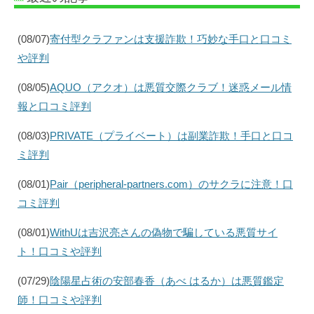
(08/07)
寄付型クラファンは支援詐欺！巧妙な手口と口コミ
や評判
(08/05)
AQUO（アクオ）は悪質交際クラブ！迷惑メール情
報と口コミ評判
(08/03)
PRIVATE（プライベート）は副業詐欺！手口と口コ
ミ評判
(08/01)
Pair（peripheral-partners.com）のサクラに注意！口
コミ評判
(08/01)
WithUは吉沢亮さんの偽物で騙している悪質サイ
ト！口コミや評判
(07/29)
陰陽星占術の安部春香（あべ はるか）は悪質鑑定
師！口コミや評判