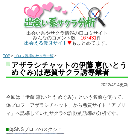
出会い系やサクラ情報の口コミサイト
みんなのコメント数
167431
件
出会える優良サイト
もまとめてます。
TOP
>
プロフ誘導のサクラ一覧
>
アザラシチャットの伊藤 恵(いとう
めぐみ)は悪質サクラ誘導業者
2022/4/14更新
今回は「伊藤 恵(いとう めぐみ)」という名前を使って、
偽プロフ「アザラシチャット」から悪質サイト「アプリ
ィ」へ誘導していたサクラの詐欺的誘導の分析です。
■
偽SNSプロフのスクショ