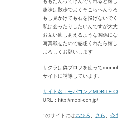
ももたんって呼んでくれると嬉し
趣味は散歩でよくそこらへんうろ
もし見かけても石を投げないでくだ
私は会ったりしたいんですが大丈
お互い癒しあえるような関係にな
写真載せたので感想くれたら嬉し
よろしくお願いします
サクラは偽プロフを使ってmomoka@
サイトに誘導しています。
サイト名：モバコン／MOBILE CO
URL：http://mobi-con.jp/
↑のサイトには
ちひろ
、
さら
、
奈