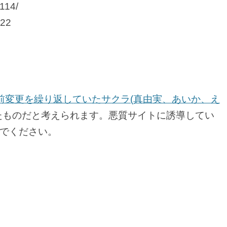
1114/
022
Eで名前変更を繰り返していたサクラ(真由実、あいか、え
たものだと考えられます。悪質サイトに誘導してい
でください。