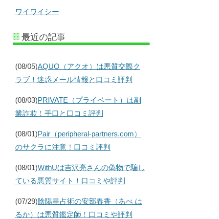
ワイワイシー
最近の記事
(08/05)
AQUO（アクオ）は悪質交際ク
ラブ！迷惑メール情報と口コミ評判
(08/03)
PRIVATE（プライベート）は副
業詐欺！手口と口コミ評判
(08/01)
Pair（peripheral-partners.com）
のサクラに注意！口コミ評判
(08/01)
WithUは吉沢亮さんの偽物で騙し
ている悪質サイト！口コミや評判
(07/29)
陰陽星占術の安部春香（あべ は
るか）は悪質鑑定師！口コミや評判