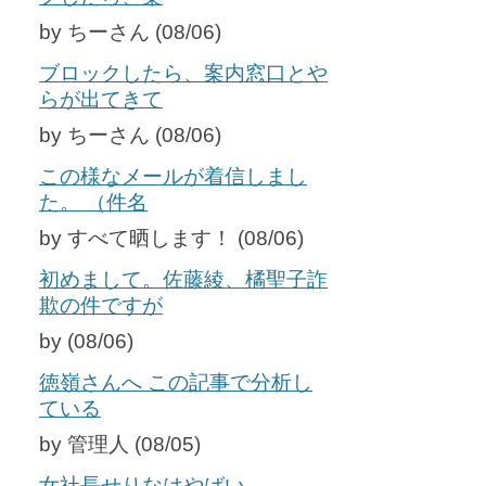
by ちーさん (08/06)
ブロックしたら、案内窓口とや
らが出てきて
by ちーさん (08/06)
この様なメールが着信しまし
た。 （件名
by すべて晒します！ (08/06)
初めまして。佐藤綾、橘聖子詐
欺の件ですが
by (08/06)
徳嶺さんへ この記事で分析し
ている
by 管理人 (08/05)
女社長せりなはやばい