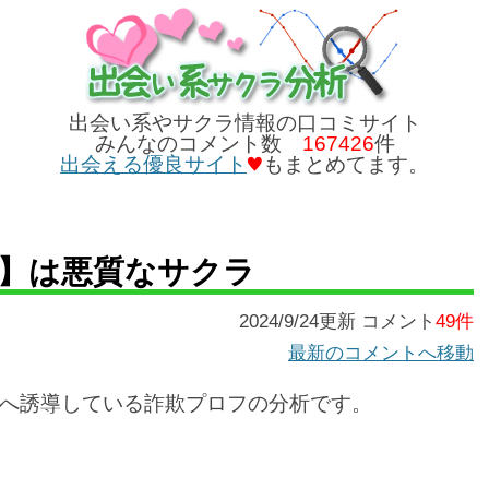
出会い系やサクラ情報の口コミサイト
みんなのコメント数
167426
件
出会える優良サイト
もまとめてます。
ももか】は悪質なサクラ
2024/9/24更新 コメント
49件
最新のコメントへ移動
へ誘導している詐欺プロフの分析です。