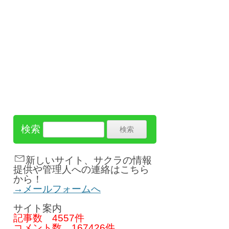
検索
新しいサイト、サクラの情報
提供や管理人への連絡はこちら
から！
→メールフォームへ
サイト案内
記事数
4557件
コメント数
167426件