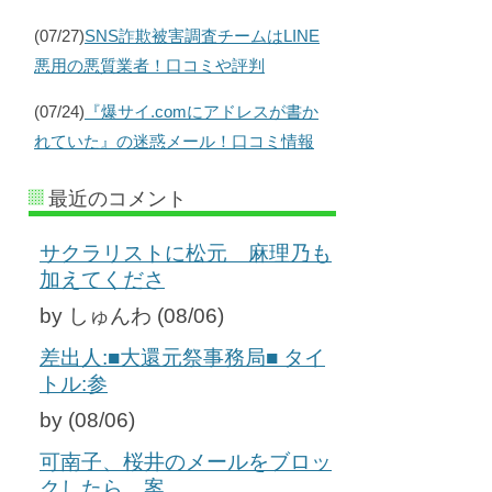
(07/27)
SNS詐欺被害調査チームはLINE
悪用の悪質業者！口コミや評判
(07/24)
『爆サイ.comにアドレスが書か
れていた』の迷惑メール！口コミ情報
最近のコメント
サクラリストに松元 麻理乃も
加えてくださ
by しゅんわ (08/06)
差出人:■大還元祭事務局■ タイ
トル:参
by (08/06)
可南子、桜井のメールをブロッ
クしたら、案