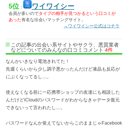
5位
ワイワイシー
：
会員が多いので
タイプの相手が見つかるという口コミが
あった
有名な出会いマッチングサイト。
→ワイワイシー公式はコチラ
この記事の出会い系サイトやサクラ、悪質業者
などについてのみんなの口コミコメント
4件
なんかいきなり電池きれてた！
先週くらいから少し調子悪かったんだけど液晶も反応が
にぶくなってるし…。
使えなくなる前に一応携帯ショップの友達にも相談した
んだけどiCloud‎のパスワードがわからなきゃデータ復元
できないって言われたし…。
パスワードなんか覚えてないからこのままじゃFacebook