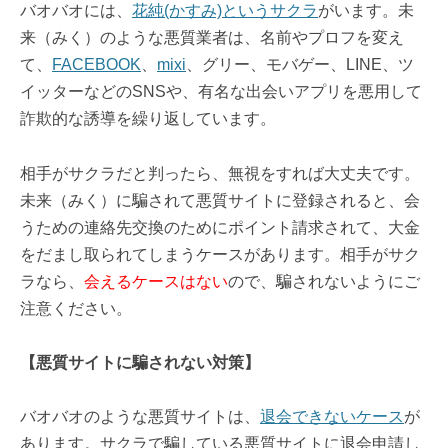
バオバオには、
花純(かすみ)というサクラ
がいます。未
来（みく）のような悪質業者は、名前やプロフを変え
て、
FACEBOOK
、
mixi
、グリー、モバゲー、LINE、ツ
イッターなどのSNSや、有名な出会いアプリを悪用して
詐欺的な誘導を繰り返しています。
相手がサクラだと判ったら、無視をすれば大丈夫です。
未来（みく）に騙されて悪質サイトに登録されると、会
うための連絡先交換のためにポイント請求されて、大金
をだまし取られてしまうケースがあります。相手がサク
ラなら、
会えるケースはない
ので、騙されないようにご
注意ください。
【悪質サイトに騙されない対策】
バオバオのような悪質サイトは、
退会できないケース
が
あります。サクラで騙している悪質サイトに退会申請し