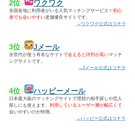
2位
ワクワク
：
全国各地に利用者がいる人気マッチングサービス！
初心
者でも会いやすい
老舗優良サイトです。
→ワクワク公式はコチラ
3位
Jメール
：
全世代が使う有名なサイトで
会えると評判が高い
マッチ
ングサイトです。
→Jメール公式はコチラ
4位
ハッピーメール
：
日本最大級のマッチングサイトで理想の相手探しや恋人
探しにも使えます。
利用しているユーザー層が幅広くて
会いやすいのが特徴。
→ハッピー公式はコチラ