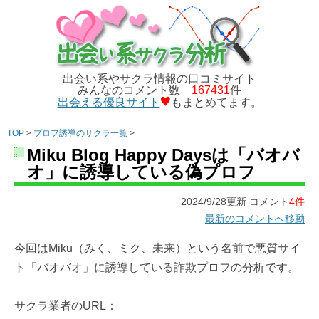
出会い系やサクラ情報の口コミサイト
みんなのコメント数
167431
件
出会える優良サイト
もまとめてます。
TOP
>
プロフ誘導のサクラ一覧
>
Miku Blog Happy Daysは「バオバ
オ」に誘導している偽プロフ
2024/9/28更新 コメント
4件
最新のコメントへ移動
今回はMiku（みく、ミク、未来）という名前で悪質サイ
ト「バオバオ」に誘導している詐欺プロフの分析です。
サクラ業者のURL：