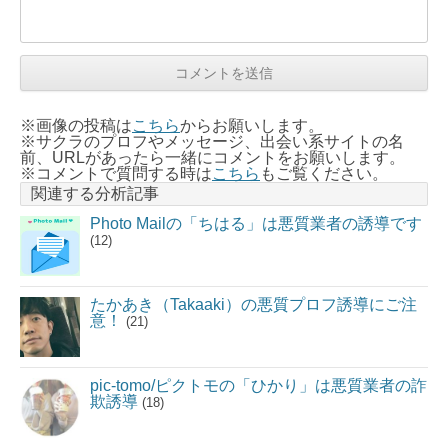
※画像の投稿は
こちら
からお願いします。
※サクラのプロフやメッセージ、出会い系サイトの名
前、URLがあったら一緒にコメントをお願いします。
※コメントで質問する時は
こちら
もご覧ください。
関連する分析記事
Photo Mailの「ちはる」は悪質業者の誘導です
(12)
たかあき（Takaaki）の悪質プロフ誘導にご注
意！
(21)
pic-tomo/ピクトモの「ひかり」は悪質業者の詐
欺誘導
(18)