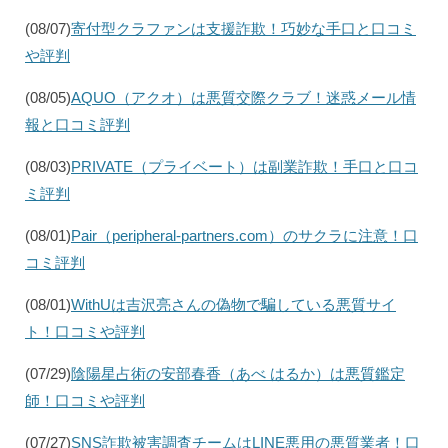
(08/07)
寄付型クラファンは支援詐欺！巧妙な手口と口コミ
や評判
(08/05)
AQUO（アクオ）は悪質交際クラブ！迷惑メール情
報と口コミ評判
(08/03)
PRIVATE（プライベート）は副業詐欺！手口と口コ
ミ評判
(08/01)
Pair（peripheral-partners.com）のサクラに注意！口
コミ評判
(08/01)
WithUは吉沢亮さんの偽物で騙している悪質サイ
ト！口コミや評判
(07/29)
陰陽星占術の安部春香（あべ はるか）は悪質鑑定
師！口コミや評判
(07/27)
SNS詐欺被害調査チームはLINE悪用の悪質業者！口