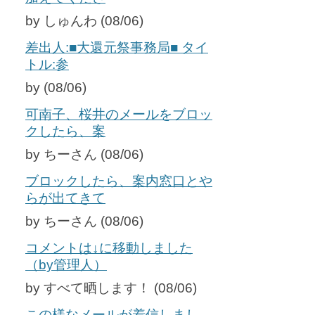
by しゅんわ (08/06)
差出人:■大還元祭事務局■ タイ
トル:参
by (08/06)
可南子、桜井のメールをブロッ
クしたら、案
by ちーさん (08/06)
ブロックしたら、案内窓口とや
らが出てきて
by ちーさん (08/06)
コメントは↓に移動しました
（by管理人）
by すべて晒します！ (08/06)
この様なメールが着信しまし