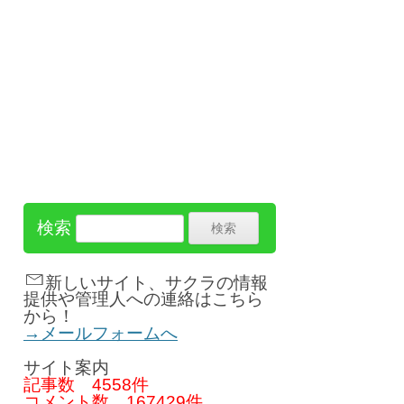
検索
新しいサイト、サクラの情報
提供や管理人への連絡はこちら
から！
→メールフォームへ
サイト案内
記事数
4558件
コメント数
167429件