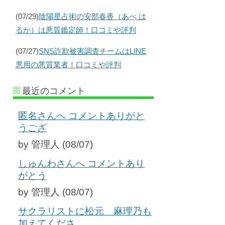
(07/29)
陰陽星占術の安部春香（あべ は
るか）は悪質鑑定師！口コミや評判
(07/27)
SNS詐欺被害調査チームはLINE
悪用の悪質業者！口コミや評判
最近のコメント
匿名さんへ コメントありがと
うござ
by 管理人 (08/07)
しゅんわさんへ コメントあり
がとう
by 管理人 (08/07)
サクラリストに松元 麻理乃も
加えてくださ