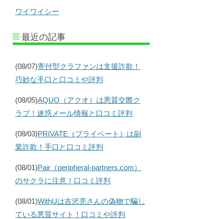
ワイワイシー
最近の記事
(08/07)
寄付型クラファンは支援詐欺！
巧妙な手口と口コミや評判
(08/05)
AQUO（アクオ）は悪質交際ク
ラブ！迷惑メール情報と口コミ評判
(08/03)
PRIVATE（プライベート）は副
業詐欺！手口と口コミ評判
(08/01)
Pair（peripheral-partners.com）
のサクラに注意！口コミ評判
(08/01)
WithUは吉沢亮さんの偽物で騙し
ている悪質サイト！口コミや評判