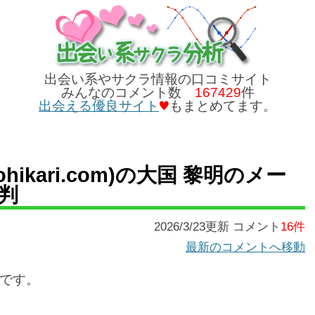
出会い系やサクラ情報の口コミサイト
みんなのコメント数
167429
件
出会える優良サイト
もまとめてます。
ohikari.com)の大国 黎明のメー
判
2026/3/23更新 コメント
16件
最新のコメントへ移動
です。