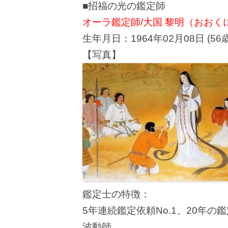
■招福の光の鑑定師
オーラ鑑定師/大国 黎明（おおく
生年月日：1964年02月08日 (56歳
【写真】
鑑定士の特徴：
5年連続鑑定依頼No.1、20年
波動師