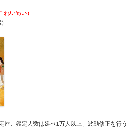
に れいめい）
)
の鑑定歴、鑑定人数は延べ1万人以上、波動修正を行う