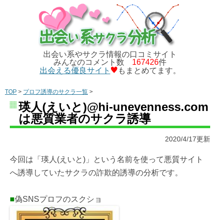
出会い系やサクラ情報の口コミサイト
みんなのコメント数
167426
件
出会える優良サイト
もまとめてます。
TOP
>
プロフ誘導のサクラ一覧
>
瑛人(えいと)@hi-unevenness.com
は悪質業者のサクラ誘導
2020/4/17更新
今回は「瑛人(えいと)」という名前を使って悪質サイト
へ誘導していたサクラの詐欺的誘導の分析です。
■
偽SNSプロフのスクショ