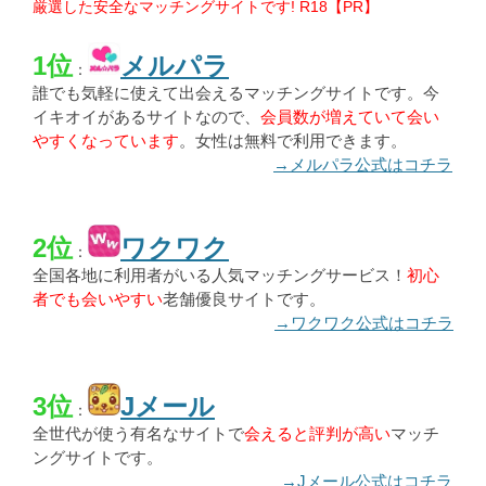
厳選した安全なマッチングサイトです! R18【PR】
1位
メルパラ
：
誰でも気軽に使えて出会えるマッチングサイトです。今
イキオイがあるサイトなので、
会員数が増えていて会い
やすくなっています
。女性は無料で利用できます。
→メルパラ公式はコチラ
2位
ワクワク
：
全国各地に利用者がいる人気マッチングサービス！
初心
者でも会いやすい
老舗優良サイトです。
→ワクワク公式はコチラ
3位
Jメール
：
全世代が使う有名なサイトで
会えると評判が高い
マッチ
ングサイトです。
→Jメール公式はコチラ