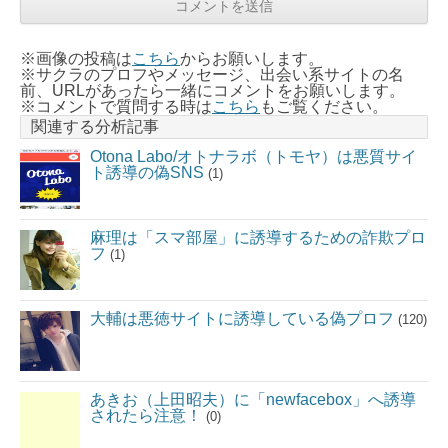
※画像の投稿は
こちら
からお願いします。
※サクラのプロフやメッセージ、出会い系サイトの名
前、URLがあったら一緒にコメントをお願いします。
※コメントで質問する時は
こちら
もご覧ください。
関連する分析記事
Otona Labo/オトナラボ（トモヤ）は悪質サイ
ト誘導の偽SNS
(1)
麻理は「スマ部屋」に誘導するための詐欺プロ
フ
(1)
大輔は悪徳サイトに誘導している偽プロフ
(120)
あきお（上田昭夫）に「newfacebox」へ誘導
されたら注意！
(0)