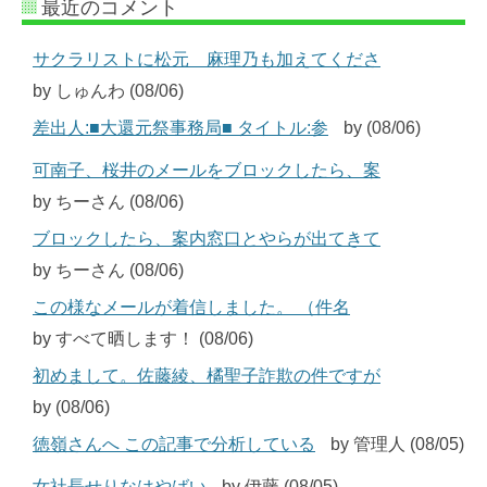
最近のコメント
サクラリストに松元 麻理乃も加えてくださ
by しゅんわ (08/06)
差出人:■大還元祭事務局■ タイトル:参
by (08/06)
可南子、桜井のメールをブロックしたら、案
by ちーさん (08/06)
ブロックしたら、案内窓口とやらが出てきて
by ちーさん (08/06)
この様なメールが着信しました。 （件名
by すべて晒します！ (08/06)
初めまして。佐藤綾、橘聖子詐欺の件ですが
by (08/06)
徳嶺さんへ この記事で分析している
by 管理人 (08/05)
女社長せりなはやばい
by 伊藤 (08/05)