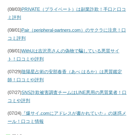
(08/03)
PRIVATE（プライベート）は副業詐欺！手口と口コ
ミ評判
(08/01)
Pair（peripheral-partners.com）のサクラに注意！口
コミ評判
(08/01)
WithUは吉沢亮さんの偽物で騙している悪質サイ
ト！口コミや評判
(07/29)
陰陽星占術の安部春香（あべ はるか）は悪質鑑定
師！口コミや評判
(07/27)
SNS詐欺被害調査チームはLINE悪用の悪質業者！口
コミや評判
(07/24)
『爆サイ.comにアドレスが書かれていた』の迷惑メ
ール！口コミ情報