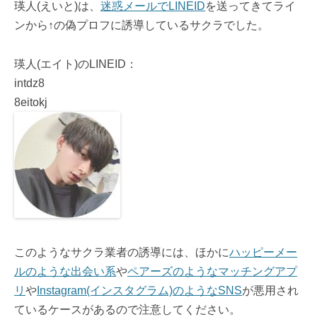
瑛人(えいと)は、
迷惑メールでLINEID
を送ってきてライ
ンから↑の偽プロフに誘導しているサクラでした。
瑛人(エイト)のLINEID：
intdz8
8eitokj
このようなサクラ業者の誘導には、ほかに
ハッピーメー
ルのような出会い系
や
ペアーズのようなマッチングアプ
リ
や
Instagram(インスタグラム)のようなSNS
が悪用され
ているケースがあるので注意してください。