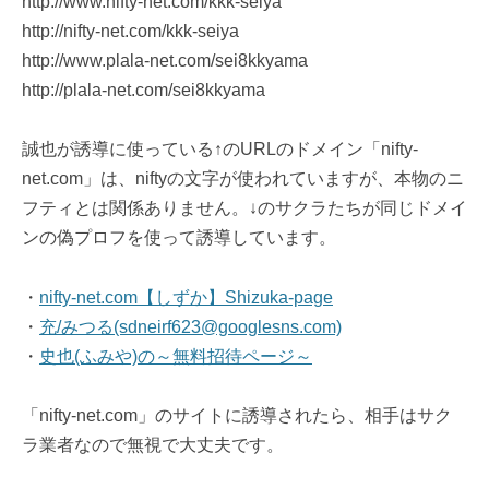
http://www.nifty-net.com/kkk-seiya
http://nifty-net.com/kkk-seiya
http://www.plala-net.com/sei8kkyama
http://plala-net.com/sei8kkyama
誠也が誘導に使っている↑のURLのドメイン「nifty-
net.com」は、niftyの文字が使われていますが、本物のニ
フティとは関係ありません。↓のサクラたちが同じドメイ
ンの偽プロフを使って誘導しています。
・
nifty-net.com【しずか】Shizuka-page
・
充/みつる(sdneirf623@googlesns.com)
・
史也(ふみや)の～無料招待ページ～
「nifty-net.com」のサイトに誘導されたら、相手はサク
ラ業者なので無視で大丈夫です。