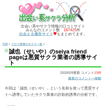
出会い系やサクラ情報の口コミサイト
みんなのコメント数
167425
件
出会える優良サイト
もまとめてます。
TOP
>
プロフ誘導のサクラ一覧
>
誠也（せいや）のseiya friend
pageは悪質サクラ業者の誘導サイ
ト
2020/5/9更新 コメント
13件
最新のコメントへ移動
今回は「誠也（せいや）」という名前を使って悪質サイ
トへ誘導していたサクラ業者の詐欺的誘導の分析です。