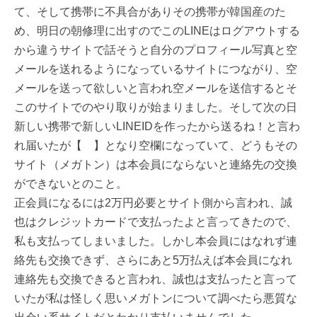
て、そして携帯に不具合がありその携帯が韓国産のた
め、明日の朝修理に出すのでこのLINEはログアウトする
から違うサイトで話そうと自分のプロフィール写真と空
メールを送れるようになっているサイトにつながり、空
メールを送って欲しいと言われ空メールを送信するとそ
このサイトでのやり取りが始まりました。そして次の日
新しい携帯で新しいLINEIDを作ったから送るね！と言わ
れ届いたが【⠀ 】となり空欄になっていて、どうもその
サイト（メガトン）は本会員にならないと連絡先の交換
ができないとのこと。
正会員になるには2万円必要とサイト側から言われ、誠
也はクレジットカードで支払ったよと言ってきたので、
私も支払ってしまいました。しかし本会員にはなれず連
絡先も交換できず、さらにあと5万払えば本会員になれ
連絡先も交換できると言われ、誠也は支払ったと言って
いたが私は怪しく思いメガトンについて調べたら悪質な