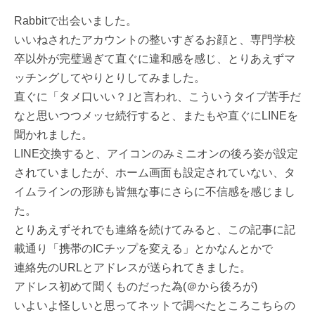
Rabbitで出会いました。
いいねされたアカウントの整いすぎるお顔と、専門学校
卒以外が完璧過ぎて直ぐに違和感を感じ、とりあえずマ
ッチングしてやりとりしてみました。
直ぐに「タメ口いい？｣と言われ、こういうタイプ苦手だ
なと思いつつメッセ続行すると、またもや直ぐにLINEを
聞かれました。
LINE交換すると、アイコンのみミニオンの後ろ姿が設定
されていましたが、ホーム画面も設定されていない、タ
イムラインの形跡も皆無な事にさらに不信感を感じまし
た。
とりあえずそれでも連絡を続けてみると、この記事に記
載通り「携帯のICチップを変える」とかなんとかで
連絡先のURLとアドレスが送られてきました。
アドレス初めて聞くものだった為(＠から後ろが)
いよいよ怪しいと思ってネットで調べたところこちらの