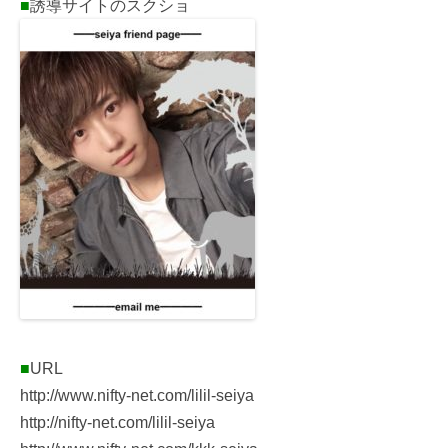
■
誘導サイトのスクショ
■
URL
http://www.nifty-net.com/lilil-seiya
http://nifty-net.com/lilil-seiya