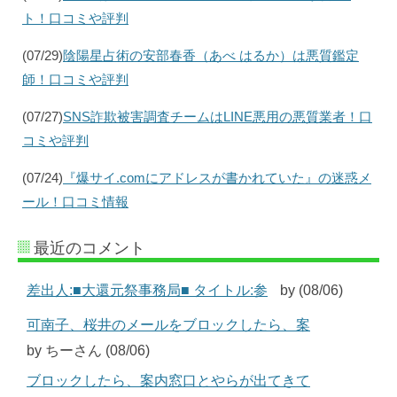
ト！口コミや評判
(07/29)
陰陽星占術の安部春香（あべ はるか）は悪質鑑定
師！口コミや評判
(07/27)
SNS詐欺被害調査チームはLINE悪用の悪質業者！口
コミや評判
(07/24)
『爆サイ.comにアドレスが書かれていた』の迷惑メ
ール！口コミ情報
最近のコメント
差出人:■大還元祭事務局■ タイトル:参
by (08/06)
可南子、桜井のメールをブロックしたら、案
by ちーさん (08/06)
ブロックしたら、案内窓口とやらが出てきて