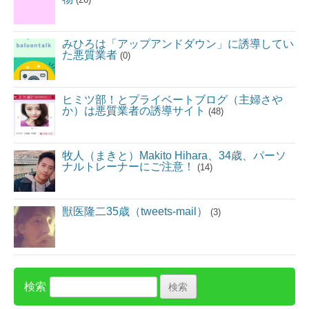
みひろは「アップアンドダウン」に誘導してい
た悪質業者
(0)
ヒミツ部！とプライベートブログ（主婦さや
か）は悪質業者の誘導サイト
(48)
牧人（まきと）Makito Hihara、34歳、パーソ
ナルトレーナーにご注意！
(14)
獣医隆二35歳（tweets-mail）
(3)
検索