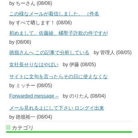
by ちーさん (08/06)
この様なメールが着信しました。 （件名
by すべて晒します！ (08/06)
初めまして。佐藤綾、橘聖子詐欺の件ですが
by (08/06)
徳嶺さんへ この記事で分析している
by 管理人 (08/05)
女社長せりなはやばい
by 伊藤 (08/05)
サイトに文句を言ったらその日に使えなくな
by ミッチー (08/05)
Forwarded message --
by のりたん (08/04)
メール見れるよにして下さい ロングイ出来
by 徳嶺裕一 (08/04)
カテゴリ