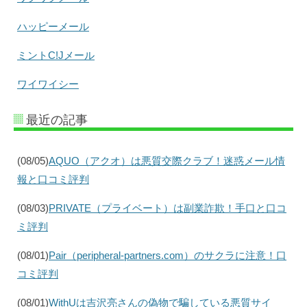
ハッピーメール
ミントC!Jメール
ワイワイシー
最近の記事
(08/05)
AQUO（アクオ）は悪質交際クラブ！迷惑メール情
報と口コミ評判
(08/03)
PRIVATE（プライベート）は副業詐欺！手口と口コ
ミ評判
(08/01)
Pair（peripheral-partners.com）のサクラに注意！口
コミ評判
(08/01)
WithUは吉沢亮さんの偽物で騙している悪質サイ