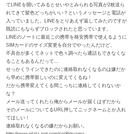
てLINEを開いてみるとせいやとみられる写真が2枚送ら
れてきて髪色どっちがいい？というメッセージと電話が
入っていました。LINEをとりあえず返してみたのですが
既読にもならずブロックされたと思っています。
LINEのノートに最近この携帯を格安携帯で使えるように
SIMカードのサイズ変更を自分でやったんだけど、
不具合が多くてネットで色々調べたら通話もできなくな
ることもあるんだって…
せっかくラインできたのに連絡取れなくなるのは嫌だか
ら早めに携帯新しいのに変えてくるね！
だから携帯変えてくる間こっちに連絡してくれないか
な？
メール送ってくれたら俺からメールが届くはずだから
そのメールについてるURL押してニックネームとか入れ
てほしい！
連絡取れなくなるの嫌だからお願い。
http://www.plala-net.com/sei8kkyama