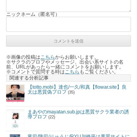
ニックネーム（匿名可）
※画像の投稿は
こちら
からお願いします。
※サクラのプロフやメッセージ、出会い系サイトの名
前、URLがあったら一緒にコメントをお願いします。
※コメントで質問する時は
こちら
もご覧ください。
関連する分析記事
【totto.mobi】達也/一久/和真【flowar.site】良
太は悪質偽プロフ
(35)
まあやのmayatan.sub.jpは悪質サクラ業者の誘
導プロフ
(22)
竜司/隆司/りゅうじ/RYUJI/修平は悪質サイトに