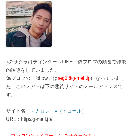
↑のサクラはティンダー→LINE→偽プロフの順番で詐欺
的誘導をしていました。
偽プロフの「follow」は
reg0@g-meil.jp
になっていまし
た。このメアドは下の悪質サイトのメールアドレスで
す。
サイト名：
マカロン→=（イコール）
URL：http://g-meil.jp/
「マカロン/=（イコール）のサクラたち」