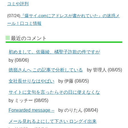
コミや評判
(07/24)
『爆サイ.comにアドレスが書かれていた』の迷惑メ
ール！口コミ情報
最近のコメント
初めまして。佐藤綾、橘聖子詐欺の件ですが
by (08/06)
徳嶺さんへ この記事で分析している
by 管理人 (08/05)
女社長せりなはやばい
by 伊藤 (08/05)
サイトに文句を言ったらその日に使えなくな
by ミッチー (08/05)
Forwarded message --
by のりたん (08/04)
メール見れるよにして下さい ロングイ出来