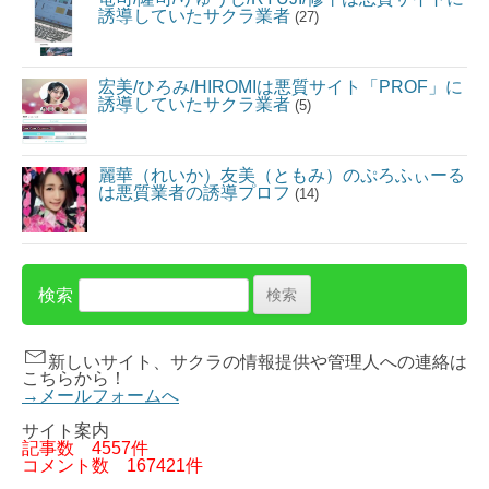
誘導していたサクラ業者
(27)
宏美/ひろみ/HIROMIは悪質サイト「PROF」に
誘導していたサクラ業者
(5)
麗華（れいか）友美（ともみ）のぷろふぃーる
は悪質業者の誘導プロフ
(14)
検索
新しいサイト、サクラの情報提供や管理人への連絡は
こちらから！
→メールフォームへ
サイト案内
記事数
4557件
コメント数
167421件