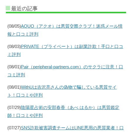
最近の記事
(08/05)
AQUO（アクオ）は悪質交際クラブ！迷惑メール情
報と口コミ評判
(08/03)
PRIVATE（プライベート）は副業詐欺！手口と口コ
ミ評判
(08/01)
Pair（peripheral-partners.com）のサクラに注意！口
コミ評判
(08/01)
WithUは吉沢亮さんの偽物で騙している悪質サイ
ト！口コミや評判
(07/29)
陰陽星占術の安部春香（あべ はるか）は悪質鑑定
師！口コミや評判
(07/27)
SNS詐欺被害調査チームはLINE悪用の悪質業者！口