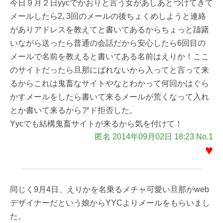
今日９月２日yycでかおりと言う女があしあとつけてきて
メールしたら2､3回のメールの後ちょくめしようと連絡
がありアドレスを教えてと書いてあるからちょっと躊躇
いながら送ったら普通の会話だから安心したら6回目の
メールで名前を教えると書いてある名前はえりか！ここ
のサイトだったら旦那にばれないから入ってと言って来
るからこれは鬼畜なサイトやなとわかって何回かはぐら
かすメールをしたら書いて来るメールが荒くなって入れ
とか書いて来るからアド拒否した。
Yycでも結構鬼畜サイトが来るから気を付けて！
匿名 2014年09月02日 18:23 No.1
♥
同じく9月4日、えりかを名乗るメチャ可愛い旦那がweb
デザイナーだという娘からYYCよりメールをもらいまし
た。