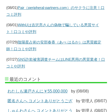
(08/01)
Pair（peripheral-partners.com）のサクラに注意！口
コミ評判
(08/01)
WithUは吉沢亮さんの偽物で騙している悪質サイ
ト！口コミや評判
(07/29)
陰陽星占術の安部春香（あべ はるか）は悪質鑑定
師！口コミや評判
(07/27)
SNS詐欺被害調査チームはLINE悪用の悪質業者！口
コミや評判
最近のコメント
わたしも瀬戸さんに￥55,000,000
by (08/08)
匿名さんへ コメントありがとうござ
by 管理人 (08/07)
しゅんわさんへ コメントありがとう
by 管理人 (08/07)