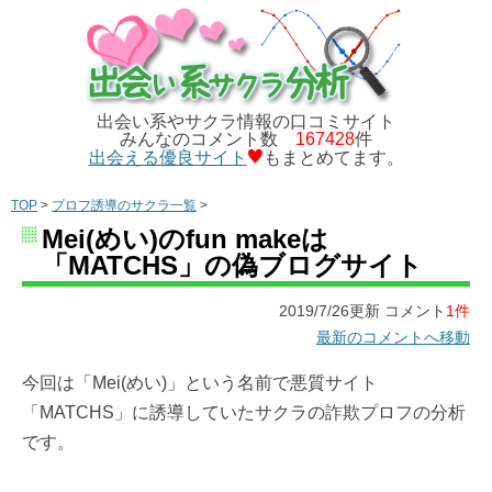
出会い系やサクラ情報の口コミサイト
みんなのコメント数
167428
件
出会える優良サイト
もまとめてます。
TOP
>
プロフ誘導のサクラ一覧
>
Mei(めい)のfun makeは
「MATCHS」の偽ブログサイト
2019/7/26更新 コメント
1件
最新のコメントへ移動
今回は「Mei(めい)」という名前で悪質サイト
「MATCHS」に誘導していたサクラの詐欺プロフの分析
です。