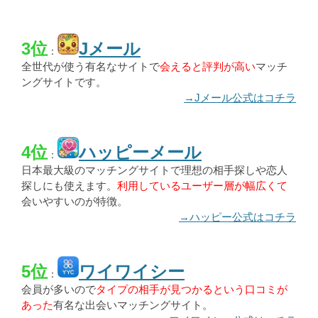
3位
Jメール
：
全世代が使う有名なサイトで
会えると評判が高い
マッチ
ングサイトです。
→Jメール公式はコチラ
4位
ハッピーメール
：
日本最大級のマッチングサイトで理想の相手探しや恋人
探しにも使えます。
利用しているユーザー層が幅広くて
会いやすいのが特徴。
→ハッピー公式はコチラ
5位
ワイワイシー
：
会員が多いので
タイプの相手が見つかるという口コミが
あった
有名な出会いマッチングサイト。