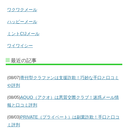
ワクワクメール
ハッピーメール
ミントC!Jメール
ワイワイシー
最近の記事
(08/07)
寄付型クラファンは支援詐欺！巧妙な手口と口コミ
や評判
(08/05)
AQUO（アクオ）は悪質交際クラブ！迷惑メール情
報と口コミ評判
(08/03)
PRIVATE（プライベート）は副業詐欺！手口と口コ
ミ評判