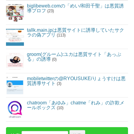
biglibeweb.comの「めい/和田千聖」は悪質誘
導プロフ
(23)
tallk.main.jpは悪質サイトに誘導していたサク
ラの偽アプリ
(113)
groom(グルーム):ユカは悪質サイト「あっぷ
る」の誘導
(0)
mobiletwitterの@RYOUSUKE/りょうすけは悪
質誘導サイト
(3)
chatroom「あゆみ」chatme「れみ」の詐欺メ
ールボックス
(10)