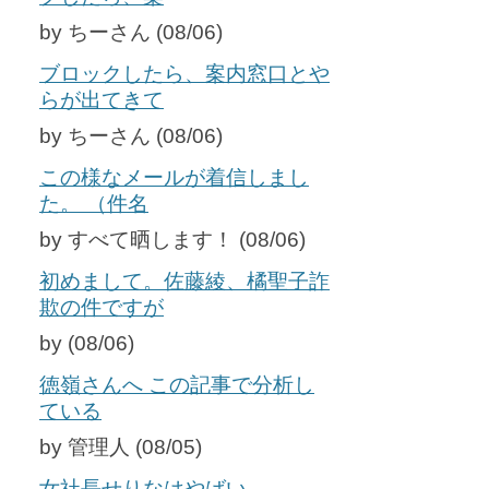
by ちーさん (08/06)
ブロックしたら、案内窓口とや
らが出てきて
by ちーさん (08/06)
この様なメールが着信しまし
た。 （件名
by すべて晒します！ (08/06)
初めまして。佐藤綾、橘聖子詐
欺の件ですが
by (08/06)
徳嶺さんへ この記事で分析し
ている
by 管理人 (08/05)
女社長せりなはやばい