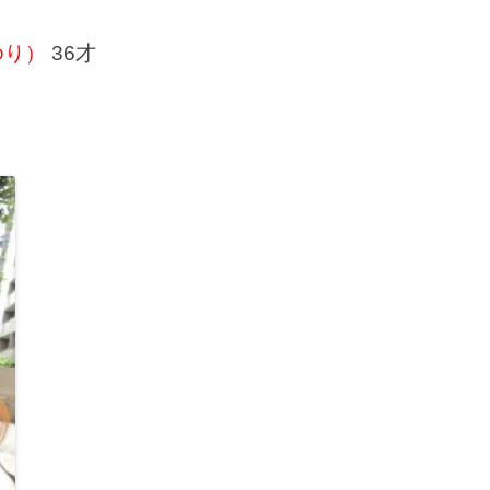
ゆり）
36才