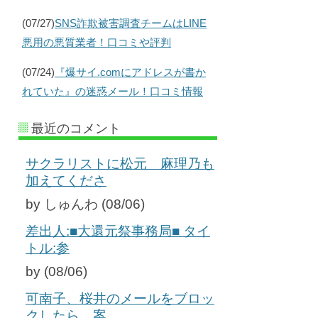
(07/27)
SNS詐欺被害調査チームはLINE
悪用の悪質業者！口コミや評判
(07/24)
『爆サイ.comにアドレスが書か
れていた』の迷惑メール！口コミ情報
最近のコメント
サクラリストに松元 麻理乃も
加えてくださ
by しゅんわ (08/06)
差出人:■大還元祭事務局■ タイ
トル:参
by (08/06)
可南子、桜井のメールをブロッ
クしたら、案