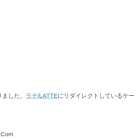
りました。
ラテ/LATTE
にリダイレクトしているケー
n.Com