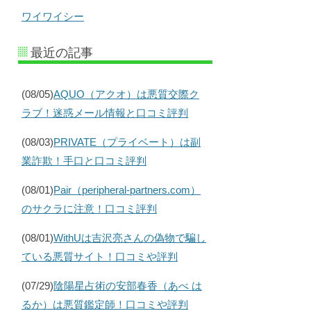
ワイワイシー
最近の記事
(08/05)
AQUO（アクオ）は悪質交際ク
ラブ！迷惑メール情報と口コミ評判
(08/03)
PRIVATE（プライベート）は副
業詐欺！手口と口コミ評判
(08/01)
Pair（peripheral-partners.com）
のサクラに注意！口コミ評判
(08/01)
WithUは吉沢亮さんの偽物で騙し
ている悪質サイト！口コミや評判
(07/29)
陰陽星占術の安部春香（あべ は
るか）は悪質鑑定師！口コミや評判