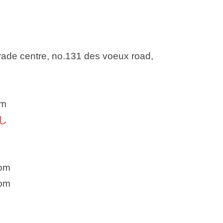
rade centre, no.131 des voeux road,
om
し
om
om