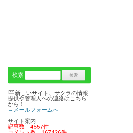
検索
新しいサイト、サクラの情報
提供や管理人への連絡はこちら
から！
→メールフォームへ
サイト案内
記事数
4557件
コメント数
167426件