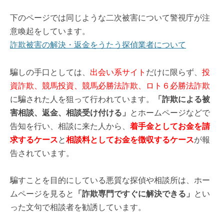
下のページでは同じような二次被害について警視庁が注
意喚起をしています。
詐欺被害の解決・返金をうたう探偵業者について
騙しの手口としては、
出会い系サイト
だけに限らず、
投
資詐欺、競馬投資、競馬必勝法詐欺、ロト６必勝法詐欺
に騙された人を狙って行われています。
「詐欺による被
害相談、返金、相談受け付ける」
とホームページなどで
告知を行い、相談に来た人から、
着手金としてお金を請
求するケース
と
相談料としてお金を徴収するケース
が報
告されています。
騙すことを目的にしている悪質な探偵や相談所は、ホー
ムページを見ると
「詐欺専門ですぐに解決できる」
とい
った文句で相談者を勧誘しています。