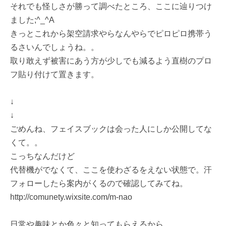
それでも怪しさが勝って調べたところ、ここに辿りつけ
ました;^_^A
きっとこれから架空請求やらなんやらでピロピロ携帯う
るさいんでしょうね。。
取り敢えず被害にあう方が少しでも減るよう直樹のプロ
フ貼り付けて置きます。
↓
↓
ごめんね、フェイスブックは会った人にしか公開してな
くて。。
こっちなんだけど
代替機がでなくて、ここを使わざるをえない状態で。汗
フォローしたら案内がくるので確認してみてね。
http://comunety.wixsite.com/m-nao
日常や趣味とか色々と知ってもらえるから。