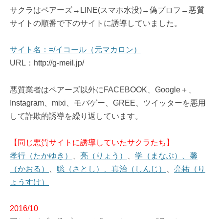
サクラはペアーズ→LINE(スマホ水没)→偽プロフ→悪質
サイトの順番で下のサイトに誘導していました。
サイト名：=/イコール（元マカロン）
URL：http://g-meil.jp/
悪質業者はペアーズ以外にFACEBOOK、Google＋、
Instagram、mixi、モバゲー、GREE、ツイッターを悪用
して詐欺的誘導を繰り返しています。
【同じ悪質サイトに誘導していたサクラたち】
孝行（たかゆき）
、
亮（りょう）
、
学（まなぶ）、馨
（かおる）
、
聡（さとし）、真治（しんじ）
、
亮祐（り
ょうすけ）
2016/10