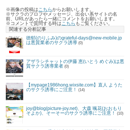
※画像の投稿は
こちら
からお願いします。
※サクラのプロフやメッセージ、出会い系サイトの名
前、URLがあったら一緒にコメントをお願いします。
※コメントで質問する時は
こちら
もご覧ください。
関連する分析記事
徳郁(のりふみ)のgrateful-days@new-mobile.jp
は悪質業者のサクラ誘導
(0)
アザラシチャットの伊藤 恵(いとう めぐみ)は悪
質サクラ誘導業者
(0)
【mypage1986hong.wixsite.com】直人 ようた
のサクラ誘導にご注意！
(14)
joy@blog(picture-joy.net)、大森 颯花(おおもり
そよか)、そーそーのサクラ誘導にご注意！
(10)