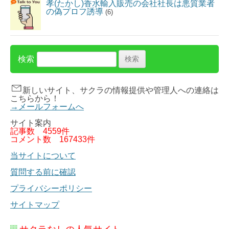
孝(たかし)香水輸入販売の会社社長は悪質業者
の偽プロフ誘導
(6)
検索
新しいサイト、サクラの情報提供や管理人への連絡は
こちらから！
→メールフォームへ
サイト案内
記事数
4559件
コメント数
167433件
当サイトについて
質問する前に確認
プライバシーポリシー
サイトマップ