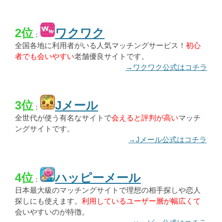
2位
ワクワク
：
全国各地に利用者がいる人気マッチングサービス！
初心
者でも会いやすい
老舗優良サイトです。
→ワクワク公式はコチラ
3位
Jメール
：
全世代が使う有名なサイトで
会えると評判が高い
マッチ
ングサイトです。
→Jメール公式はコチラ
4位
ハッピーメール
：
日本最大級のマッチングサイトで理想の相手探しや恋人
探しにも使えます。
利用しているユーザー層が幅広くて
会いやすいのが特徴。