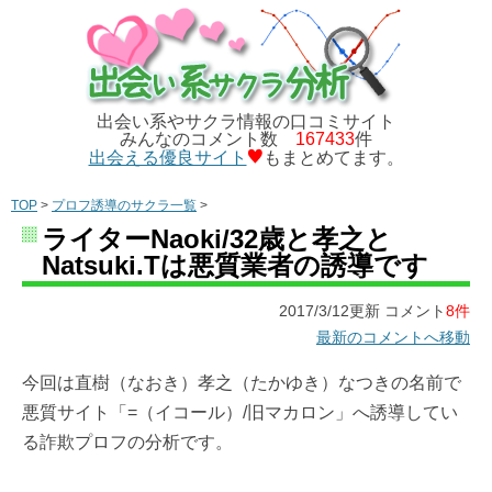
出会い系やサクラ情報の口コミサイト
みんなのコメント数
167433
件
出会える優良サイト
もまとめてます。
TOP
>
プロフ誘導のサクラ一覧
>
ライターNaoki/32歳と孝之と
Natsuki.Tは悪質業者の誘導です
2017/3/12更新 コメント
8件
最新のコメントへ移動
今回は直樹（なおき）孝之（たかゆき）なつきの名前で
悪質サイト「=（イコール）/旧マカロン」へ誘導してい
る詐欺プロフの分析です。