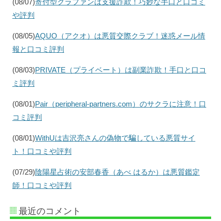
(08/07)
寄付型クラファンは支援詐欺！巧妙な手口と口コミ
や評判
(08/05)
AQUO（アクオ）は悪質交際クラブ！迷惑メール情
報と口コミ評判
(08/03)
PRIVATE（プライベート）は副業詐欺！手口と口コ
ミ評判
(08/01)
Pair（peripheral-partners.com）のサクラに注意！口
コミ評判
(08/01)
WithUは吉沢亮さんの偽物で騙している悪質サイ
ト！口コミや評判
(07/29)
陰陽星占術の安部春香（あべ はるか）は悪質鑑定
師！口コミや評判
最近のコメント