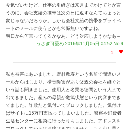
今気づいたけど、仕事の引継ぎは来月までかけてとか言
うのに、会社支給の携帯は次の日に返すなんてちょっと
変じゃないだろうか。しかも会社支給の携帯をプライベ
ートのメールに使うとかも常識無いですよね。
明日から何言ってくるかなあ、どう対応しようかなあ～
うさぎ可愛め 2016年11月05日 04:52 No.9
♥
1
私も被害にあいました。野村数寿という名前で間違いメ
ールからはじまり、構音障害があり父親の会社を継ぐと
いう話も聞きました。使用人と名乗る徳間という人まで
出てきました。産みの母親が危篤状態という内容までき
てました。詐欺だと気付いてブロックしました。気付け
ばサイトに15万円支払ってしまいました。警察や消費者
生活センターに相談に行ったりもしました。アドレスを
ブロックしてからは連絡はきていません。もう少し早く