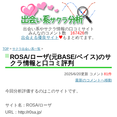
出会い系やサクラ情報の口コミサイト
みんなのコメント数
167426
件
出会える優良サイト
もまとめてます。
TOP
>
サクラ出会い系一覧
>
ROSA/ローザ(元BASE/ベイス)のサ
クラ情報と口コミ評判
2025/6/20更新 コメント
81件
最新のコメントへ移動
今回分析評価するのはこのサイトです。
サイト名：ROSA/ローザ
URL：http://r0sa.jp/