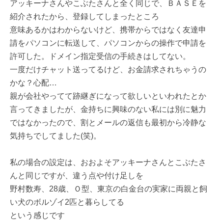
アッキーナさんやこぶたさんと全く同じで、ＢＡＳＥを
紹介されたから、登録してしまったところ
意味あるかはわからないけど、携帯からではなく友達申
請をパソコンに転送して、パソコンからの操作で申請を
許可した。ドメイン指定受信の手続きはしてない。
一度だけチャット送ってるけど、お金請求されちゃうの
かな？心配…
親が会社やってて跡継ぎになって欲しいといわれたとか
言ってきましたが、金持ちに興味のない私には別に魅力
ではなかったので、割とメールの返信も最初から冷静な
気持ちでしてました(笑)。
私の場合の設定は、おおよそアッキーナさんとこぶたさ
んと同じですが、違う点や付け足しを
野村数寿、28歳、Ｏ型、東京の白金台の実家に両親と飼
い犬のボルゾイ2匹と暮らしてる
という感じです