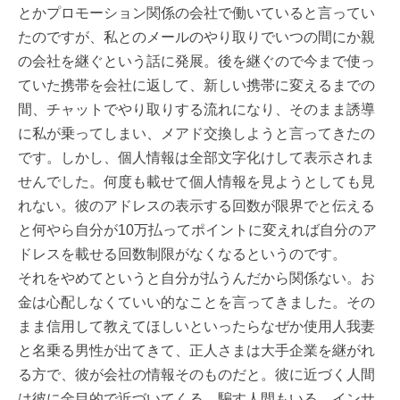
とかプロモーション関係の会社で働いていると言ってい
たのですが、私とのメールのやり取りでいつの間にか親
の会社を継ぐという話に発展。後を継ぐので今まで使っ
ていた携帯を会社に返して、新しい携帯に変えるまでの
間、チャットでやり取りする流れになり、そのまま誘導
に私が乗ってしまい、メアド交換しようと言ってきたの
です。しかし、個人情報は全部文字化けして表示されま
せんでした。何度も載せて個人情報を見ようとしても見
れない。彼のアドレスの表示する回数が限界でと伝える
と何やら自分が10万払ってポイントに変えれば自分のア
ドレスを載せる回数制限がなくなるというのです。
それをやめてというと自分が払うんだから関係ない。お
金は心配しなくていい的なことを言ってきました。その
まま信用して教えてほしいといったらなぜか使用人我妻
と名乗る男性が出てきて、正人さまは大手企業を継がれ
る方で、彼が会社の情報そのものだと。彼に近づく人間
は彼に金目的で近づいてくる。騙す人間もいる。インサ