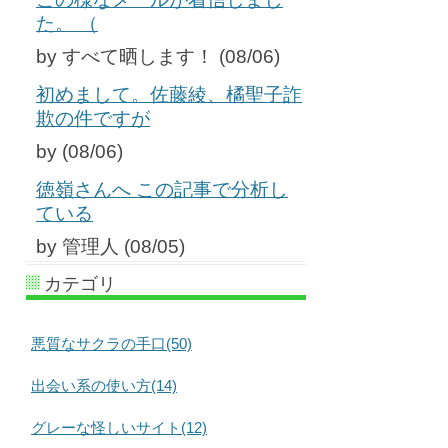
た。 （
by すべて晒します！ (08/06)
初めまして。佐藤綾、橘聖子詐
欺の件ですが
by (08/06)
徳嶺さんへ この記事で分析し
ている
by 管理人 (08/05)
カテゴリ
悪質なサクラの手口(50)
出会い系の使い方(14)
グレーな怪しいサイト(12)