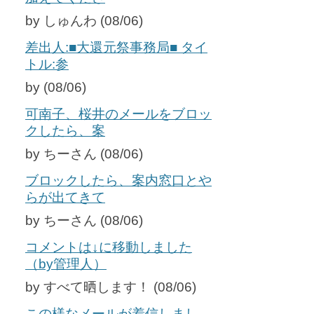
by しゅんわ (08/06)
差出人:■大還元祭事務局■ タイ
トル:参
by (08/06)
可南子、桜井のメールをブロッ
クしたら、案
by ちーさん (08/06)
ブロックしたら、案内窓口とや
らが出てきて
by ちーさん (08/06)
コメントは↓に移動しました
（by管理人）
by すべて晒します！ (08/06)
この様なメールが着信しまし