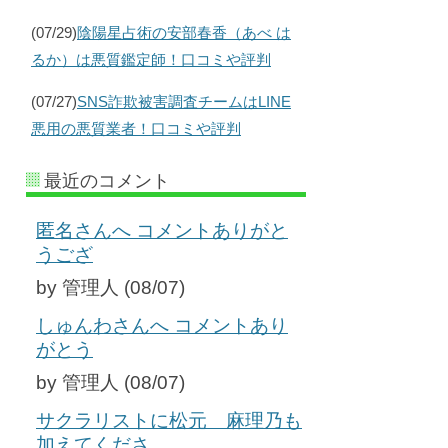
(07/29)
陰陽星占術の安部春香（あべ は
るか）は悪質鑑定師！口コミや評判
(07/27)
SNS詐欺被害調査チームはLINE
悪用の悪質業者！口コミや評判
最近のコメント
匿名さんへ コメントありがと
うござ
by 管理人 (08/07)
しゅんわさんへ コメントあり
がとう
by 管理人 (08/07)
サクラリストに松元 麻理乃も
加えてくださ