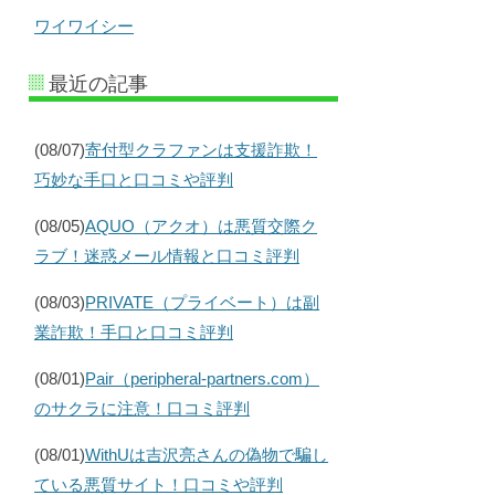
ワイワイシー
最近の記事
(08/07)
寄付型クラファンは支援詐欺！
巧妙な手口と口コミや評判
(08/05)
AQUO（アクオ）は悪質交際ク
ラブ！迷惑メール情報と口コミ評判
(08/03)
PRIVATE（プライベート）は副
業詐欺！手口と口コミ評判
(08/01)
Pair（peripheral-partners.com）
のサクラに注意！口コミ評判
(08/01)
WithUは吉沢亮さんの偽物で騙し
ている悪質サイト！口コミや評判