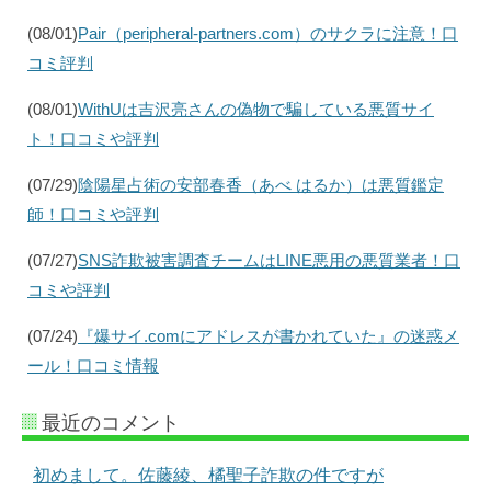
(08/01)
Pair（peripheral-partners.com）のサクラに注意！口
コミ評判
(08/01)
WithUは吉沢亮さんの偽物で騙している悪質サイ
ト！口コミや評判
(07/29)
陰陽星占術の安部春香（あべ はるか）は悪質鑑定
師！口コミや評判
(07/27)
SNS詐欺被害調査チームはLINE悪用の悪質業者！口
コミや評判
(07/24)
『爆サイ.comにアドレスが書かれていた』の迷惑メ
ール！口コミ情報
最近のコメント
初めまして。佐藤綾、橘聖子詐欺の件ですが