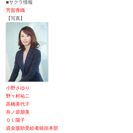
■サクラ情報
芳賀香織
【写真】
小野さゆり
野々村祐二
高橋美代子
井ノ原朋美
ＯＬ陽子
資金援助受給者統括本部