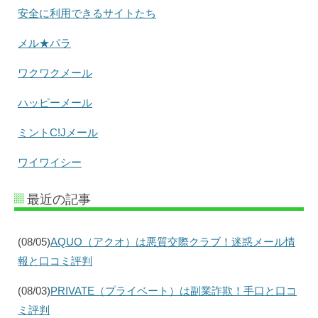
安全に利用できるサイトたち
メル★パラ
ワクワクメール
ハッピーメール
ミントC!Jメール
ワイワイシー
最近の記事
(08/05)
AQUO（アクオ）は悪質交際クラブ！迷惑メール情
報と口コミ評判
(08/03)
PRIVATE（プライベート）は副業詐欺！手口と口コ
ミ評判