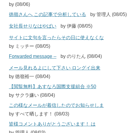
by (08/06)
徳嶺さんへ この記事で分析している
by 管理人 (08/05)
女社長せりなはやばい
by 伊藤 (08/05)
サイトに文句を言ったらその日に使えなくな
by ミッチー (08/05)
Forwarded message --
by のりたん (08/04)
メール見れるよにして下さい ロングイ出来
by 徳嶺裕一 (08/04)
【閲覧無料】あすなろ国際支援組合 ※50
by サクラ嫌い (08/04)
この様なメールが着信したのでお知らせしま
by すべて晒します！ (08/03)
皆様コメントありがとうございます！ は
by 管理人 (08/03)