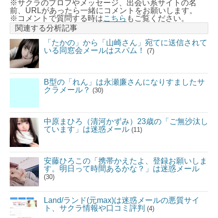
※サクラのプロフやメッセージ、出会い系サイトの名
前、URLがあったら一緒にコメントをお願いします。
※コメントで質問する時は
こちら
もご覧ください。
関連する分析記事
「たかの」から「山崎さん」宛てに送信されて
いる同窓会メールはスパム！
(7)
B型の「れん」は永瀬廉さんになりすましたサ
クラメール？
(30)
中原まひろ（清河かずみ）23歳の「ご無沙汰し
ています」は迷惑メール
(11)
安藤ひろこの「携帯かえたよ、登録お願いしま
す。明日って時間あるかな？」は迷惑メール
(30)
Land/ランド(元max)は迷惑メールの悪質サイ
ト、サクラ情報や口コミ評判
(4)