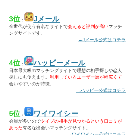
3位
Jメール
：
全世代が使う有名なサイトで
会えると評判が高い
マッチ
ングサイトです。
→Jメール公式はコチラ
4位
ハッピーメール
：
日本最大級のマッチングサイトで理想の相手探しや恋人
探しにも使えます。
利用しているユーザー層が幅広くて
会いやすいのが特徴。
→ハッピー公式はコチラ
5位
ワイワイシー
：
会員が多いので
タイプの相手が見つかるという口コミが
あった
有名な出会いマッチングサイト。
→ワイワイシー公式はコチラ