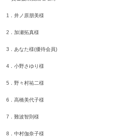
1．井ノ原朋美様
2．加瀬拓真様
3．あなた様(優待会員)
4．小野さゆり様
5．野々村祐二様
6．高橋美代子様
7．難波智則様
8．中村伽奈子様