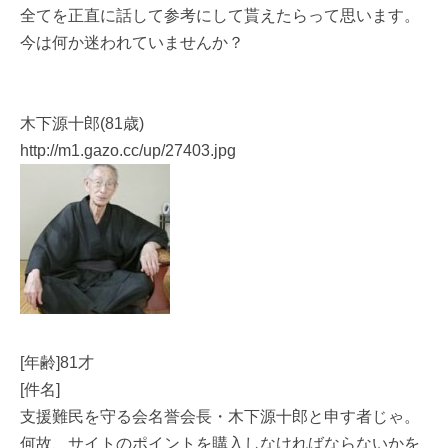
全てを正直に話して参考にして貰えたらって思います。
今は何か迷われていませんか？
木下源十郎(81歳)
http://m1.gazo.cc/up/27403.jpg
[年齢]81才
[件名]
支援難民を守る会名誉会長・木下源十郎と申す者じゃ。
何故、サイトのポイントを購入しなければならないかを