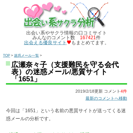
出会い系やサクラ情報の口コミサイト
みんなのコメント数
167421
件
出会える優良サイト
もまとめてます。
TOP
>
迷惑メール一覧
>
広瀬奈々子（支援難民を守る会代
表）の迷惑メール/悪質サイト
「1651」
2019/2/18更新 コメント
4件
最新のコメントへ移動
今回は「1651」という名前の悪質サイトが送ってくる迷
惑メールの分析です。