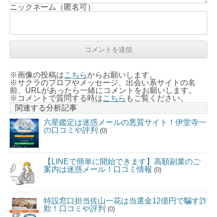
ニックネーム（匿名可）
※画像の投稿は
こちら
からお願いします。
※サクラのプロフやメッセージ、出会い系サイトの名
前、URLがあったら一緒にコメントをお願いします。
※コメントで質問する時は
こちら
もご覧ください。
関連する分析記事
六星鑑定は迷惑メールの悪質サイト！伊堂寺一
の口コミや評判
(0)
【LINEで簡単に開始できます】高額副業のご
案内は迷惑メール！口コミ情報
(0)
特設窓口担当佐山一花は当選金12億円で騙す詐
欺！口コミや評判
(0)