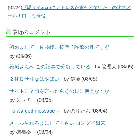
(07/24)
『爆サイ.comにアドレスが書かれていた』の迷惑メ
ール！口コミ情報
最近のコメント
初めまして。佐藤綾、橘聖子詐欺の件ですが
by (08/06)
徳嶺さんへ この記事で分析している
by 管理人 (08/05)
女社長せりなはやばい
by 伊藤 (08/05)
サイトに文句を言ったらその日に使えなくな
by ミッチー (08/05)
Forwarded message --
by のりたん (08/04)
メール見れるよにして下さい ロングイ出来
by 徳嶺裕一 (08/04)