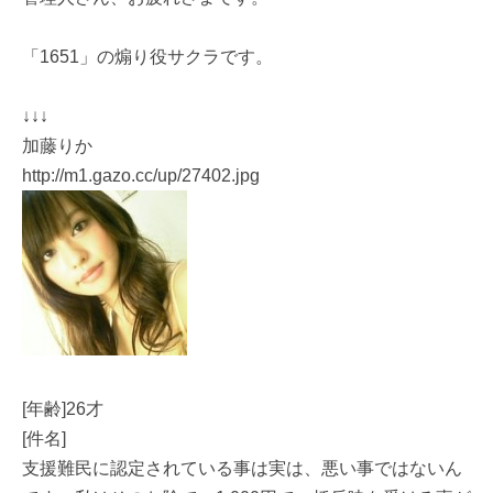
「1651」の煽り役サクラです。
↓↓↓
加藤りか
http://m1.gazo.cc/up/27402.jpg
[年齢]26才
[件名]
支援難民に認定されている事は実は、悪い事ではないん