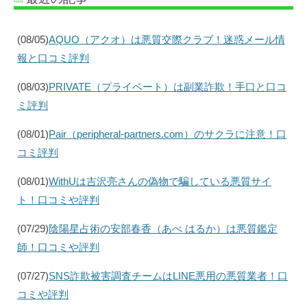
(08/05)
AQUO（アクオ）は悪質交際クラブ！迷惑メール情
報と口コミ評判
(08/03)
PRIVATE（プライベート）は副業詐欺！手口と口コ
ミ評判
(08/01)
Pair（peripheral-partners.com）のサクラに注意！口
コミ評判
(08/01)
WithUは吉沢亮さんの偽物で騙している悪質サイ
ト！口コミや評判
(07/29)
陰陽星占術の安部春香（あべ はるか）は悪質鑑定
師！口コミや評判
(07/27)
SNS詐欺被害調査チームはLINE悪用の悪質業者！口
コミや評判