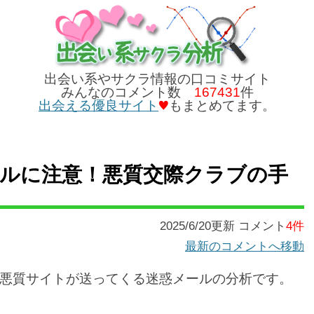
出会い系やサクラ情報の口コミサイト
みんなのコメント数
167431
件
出会える優良サイト
もまとめてます。
ルに注意！悪質交際クラブの手
2025/6/20更新 コメント
4件
最新のコメントへ移動
悪質サイトが送ってくる迷惑メールの分析です。