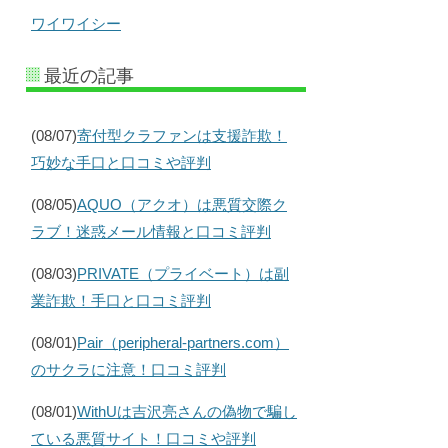
ワイワイシー
最近の記事
(08/07)
寄付型クラファンは支援詐欺！
巧妙な手口と口コミや評判
(08/05)
AQUO（アクオ）は悪質交際ク
ラブ！迷惑メール情報と口コミ評判
(08/03)
PRIVATE（プライベート）は副
業詐欺！手口と口コミ評判
(08/01)
Pair（peripheral-partners.com）
のサクラに注意！口コミ評判
(08/01)
WithUは吉沢亮さんの偽物で騙し
ている悪質サイト！口コミや評判