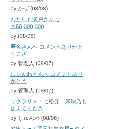
by かぜ (08/08)
わたしも瀬戸さんに
￥55,000,000
by (08/08)
匿名さんへ コメントありがと
うござ
by 管理人 (08/07)
しゅんわさんへ コメントあり
がとう
by 管理人 (08/07)
サクラリストに松元 麻理乃も
加えてくださ
by しゅんわ (08/06)
差出人:■大還元祭事務局■ タイ