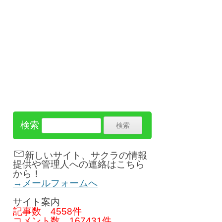
検索
新しいサイト、サクラの情報
提供や管理人への連絡はこちら
から！
→メールフォームへ
サイト案内
記事数
4558件
コメント数
167431件