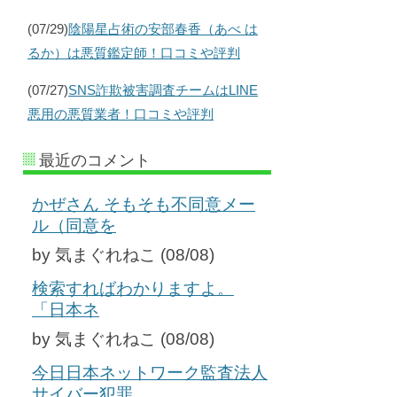
(07/29)
陰陽星占術の安部春香（あべ は
るか）は悪質鑑定師！口コミや評判
(07/27)
SNS詐欺被害調査チームはLINE
悪用の悪質業者！口コミや評判
最近のコメント
かぜさん そもそも不同意メー
ル（同意を
by 気まぐれねこ (08/08)
検索すればわかりますよ。
「日本ネ
by 気まぐれねこ (08/08)
今日日本ネットワーク監査法人
サイバー犯罪