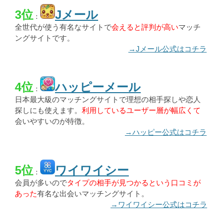
3位
Jメール
：
全世代が使う有名なサイトで
会えると評判が高い
マッチ
ングサイトです。
→Jメール公式はコチラ
4位
ハッピーメール
：
日本最大級のマッチングサイトで理想の相手探しや恋人
探しにも使えます。
利用しているユーザー層が幅広くて
会いやすいのが特徴。
→ハッピー公式はコチラ
5位
ワイワイシー
：
会員が多いので
タイプの相手が見つかるという口コミが
あった
有名な出会いマッチングサイト。
→ワイワイシー公式はコチラ