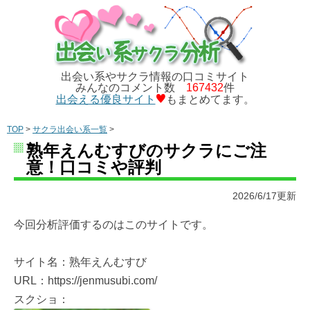
出会い系やサクラ情報の口コミサイト
みんなのコメント数
167432
件
出会える優良サイト
もまとめてます。
TOP
>
サクラ出会い系一覧
>
熟年えんむすびのサクラにご注
意！口コミや評判
2026/6/17更新
今回分析評価するのはこのサイトです。
サイト名：熟年えんむすび
URL：https://jenmusubi.com/
スクショ：