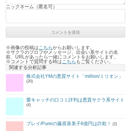
ニックネーム（匿名可）
※画像の投稿は
こちら
からお願いします。
※サクラのプロフやメッセージ、出会い系サイトの名
前、URLがあったら一緒にコメントをお願いします。
※コメントで質問する時は
こちら
もご覧ください。
関連する分析記事
株式会社YMの悪質サイト「million/ミリオン」
(20)
愛キャッチの口コミ評判は悪質サクラ系サイト
(4)
プレイ/Pureiの藤原喜美子6億円は詐欺！
(2)