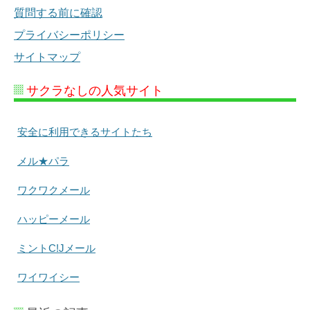
質問する前に確認
プライバシーポリシー
サイトマップ
サクラなしの人気サイト
安全に利用できるサイトたち
メル★パラ
ワクワクメール
ハッピーメール
ミントC!Jメール
ワイワイシー