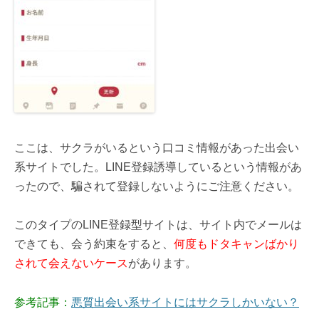
ここは、サクラがいるという口コミ情報があった出会い
系サイトでした。LINE登録誘導しているという情報があ
ったので、騙されて登録しないようにご注意ください。
このタイプのLINE登録型サイトは、サイト内でメールは
できても、会う約束をすると、
何度もドタキャンばかり
されて会えないケース
があります。
参考記事：
悪質出会い系サイトにはサクラしかいない？