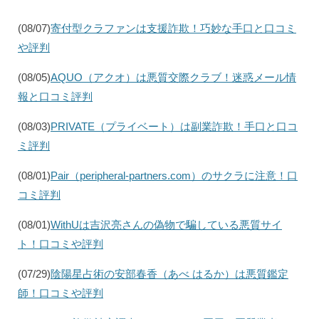
(08/07)
寄付型クラファンは支援詐欺！巧妙な手口と口コミ
や評判
(08/05)
AQUO（アクオ）は悪質交際クラブ！迷惑メール情
報と口コミ評判
(08/03)
PRIVATE（プライベート）は副業詐欺！手口と口コ
ミ評判
(08/01)
Pair（peripheral-partners.com）のサクラに注意！口
コミ評判
(08/01)
WithUは吉沢亮さんの偽物で騙している悪質サイ
ト！口コミや評判
(07/29)
陰陽星占術の安部春香（あべ はるか）は悪質鑑定
師！口コミや評判