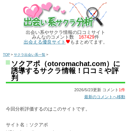
出会い系やサクラ情報の口コミサイト
みんなのコメント数
167429
件
出会える優良サイト
もまとめてます。
TOP
>
サクラ出会い系一覧
>
ソクアポ（otoromachat.com）に
誘導するサクラ情報！口コミや評
判
2026/5/23更新 コメント
1件
最新のコメントへ移動
今回分析評価するのはこのサイトです。
サイト名：ソクアポ