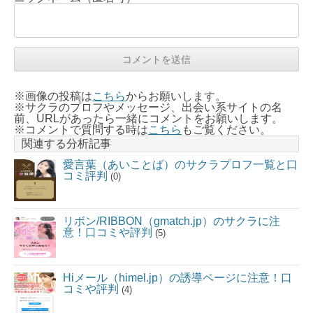
※画像の投稿は
こちら
からお願いします。
※サクラのプロフやメッセージ、出会い系サイトの名
前、URLがあったら一緒にコメントをお願いします。
※コメントで質問する時は
こちら
もご覧ください。
関連する分析記事
愛言葉（あいことば）のサクラプロフ一覧と口
コミ評判
(0)
リボン/RIBBON（gmatch.jp）のサクラに注
意！口コミや評判
(5)
Hiメール（himel.jp）の誘導ページに注意！口
コミや評判
(4)