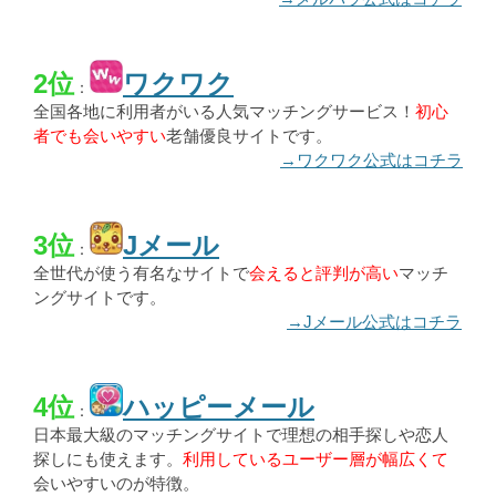
2位
ワクワク
：
全国各地に利用者がいる人気マッチングサービス！
初心
者でも会いやすい
老舗優良サイトです。
→ワクワク公式はコチラ
3位
Jメール
：
全世代が使う有名なサイトで
会えると評判が高い
マッチ
ングサイトです。
→Jメール公式はコチラ
4位
ハッピーメール
：
日本最大級のマッチングサイトで理想の相手探しや恋人
探しにも使えます。
利用しているユーザー層が幅広くて
会いやすいのが特徴。