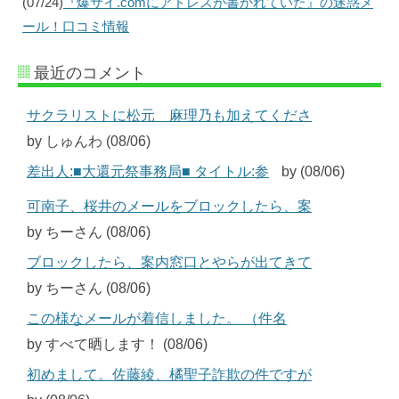
(07/24)
『爆サイ.comにアドレスが書かれていた』の迷惑メ
ール！口コミ情報
最近のコメント
サクラリストに松元 麻理乃も加えてくださ
by しゅんわ (08/06)
差出人:■大還元祭事務局■ タイトル:参
by (08/06)
可南子、桜井のメールをブロックしたら、案
by ちーさん (08/06)
ブロックしたら、案内窓口とやらが出てきて
by ちーさん (08/06)
この様なメールが着信しました。 （件名
by すべて晒します！ (08/06)
初めまして。佐藤綾、橘聖子詐欺の件ですが