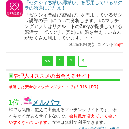
「ゼクシィ恋結び/縁結び」を悪用しているサク
ラの誘導にご注意！
「ゼクシィ恋結び/縁結び」を悪用しているサク
ラ誘導の手口について分析します。↓のマッチ
ングアプリはリクルートのZexyが提供している
婚活サービスです。真剣に結婚を考えている人
がたくさん利用しています。・・・
2025/10/4更新 コメント
25件
<<
1
2
3
管理人オススメの出会えるサイト
厳選した安全なマッチングサイトです! R18【PR】
1位
メルパラ
：
誰でも気軽に使えて出会えるマッチングサイトです。今
イキオイがあるサイトなので、
会員数が増えていて会い
やすくなっています
。女性は無料で利用できます。
→メルパラ公式はコチラ