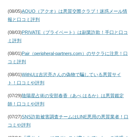
(08/05)
AQUO（アクオ）は悪質交際クラブ！迷惑メール情
報と口コミ評判
(08/03)
PRIVATE（プライベート）は副業詐欺！手口と口コ
ミ評判
(08/01)
Pair（peripheral-partners.com）のサクラに注意！口
コミ評判
(08/01)
WithUは吉沢亮さんの偽物で騙している悪質サイ
ト！口コミや評判
(07/29)
陰陽星占術の安部春香（あべ はるか）は悪質鑑定
師！口コミや評判
(07/27)
SNS詐欺被害調査チームはLINE悪用の悪質業者！口
コミや評判