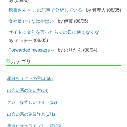
by (08/06)
徳嶺さんへ この記事で分析している
by 管理人 (08/05)
女社長せりなはやばい
by 伊藤 (08/05)
サイトに文句を言ったらその日に使えなくな
by ミッチー (08/05)
Forwarded message --
by のりたん (08/04)
カテゴリ
悪質なサクラの手口(50)
出会い系の使い方(14)
グレーな怪しいサイト(12)
出会い系の副業詐欺(171)
悪質なサクラアプリ一覧(36)