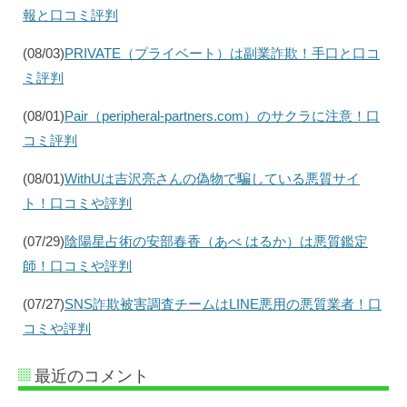
報と口コミ評判
(08/03)
PRIVATE（プライベート）は副業詐欺！手口と口コ
ミ評判
(08/01)
Pair（peripheral-partners.com）のサクラに注意！口
コミ評判
(08/01)
WithUは吉沢亮さんの偽物で騙している悪質サイ
ト！口コミや評判
(07/29)
陰陽星占術の安部春香（あべ はるか）は悪質鑑定
師！口コミや評判
(07/27)
SNS詐欺被害調査チームはLINE悪用の悪質業者！口
コミや評判
最近のコメント