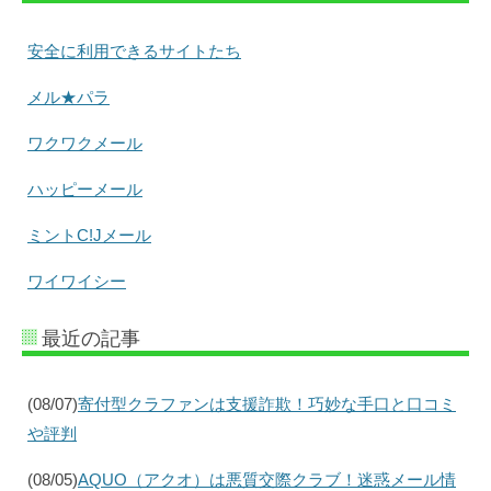
安全に利用できるサイトたち
メル★パラ
ワクワクメール
ハッピーメール
ミントC!Jメール
ワイワイシー
最近の記事
(08/07)
寄付型クラファンは支援詐欺！巧妙な手口と口コミ
や評判
(08/05)
AQUO（アクオ）は悪質交際クラブ！迷惑メール情