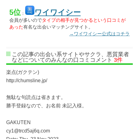
5位
ワイワイシー
：
会員が多いので
タイプの相手が見つかるという口コミが
あった
有名な出会いマッチングサイト。
→ワイワイシー公式はコチラ
この記事の出会い系サイトやサクラ、悪質業者
などについてのみんなの口コミコメント
3件
楽点(ガクテン)
http://chumsline.jp/
無駄な句読点は省きます。
勝手登録なので、お名前 未記入様。
GAKUTEN
cy1@trcd5aj6q.com