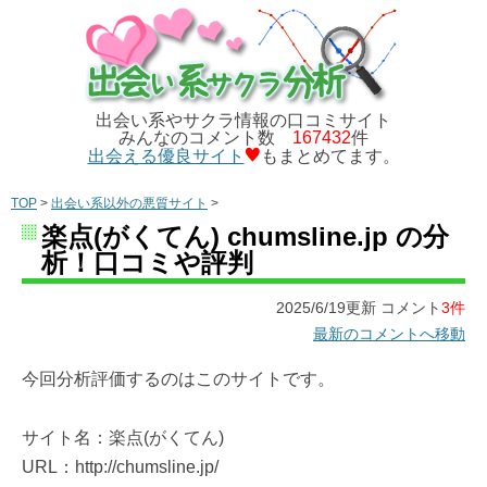
出会い系やサクラ情報の口コミサイト
みんなのコメント数
167432
件
出会える優良サイト
もまとめてます。
TOP
>
出会い系以外の悪質サイト
>
楽点(がくてん) chumsline.jp の分
析！口コミや評判
2025/6/19更新 コメント
3件
最新のコメントへ移動
今回分析評価するのはこのサイトです。
サイト名：楽点(がくてん)
URL：http://chumsline.jp/