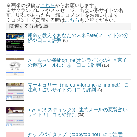
※画像の投稿は
こちら
からお願いします。
※サクラのプロフやメッセージ、出会い系サイトの名
前、URLがあったら一緒にコメントをお願いします。
※コメントで質問する時は
こちら
もご覧ください。
関連する分析記事
運命が教えるあなたの未来Fate(フェイト)の分
析や口コミ評判
(0)
メール占い番組online(オンライン)の神木京子
の迷惑メールに注意！口コミ評判
(16)
マーキュリー（mercury-fortune-telling.net）に
注意！占いサイトの口コミ評判
(6)
mystic(ミスティック)は迷惑メールの悪質占い
サイト！口コミや評判
(34)
タップバイタップ（tapbytap.net）にご注意！