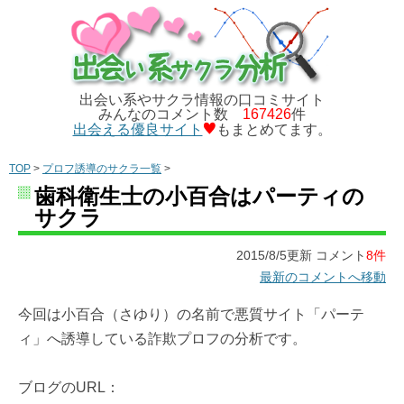
出会い系やサクラ情報の口コミサイト
みんなのコメント数
167426
件
出会える優良サイト
もまとめてます。
TOP
>
プロフ誘導のサクラ一覧
>
歯科衛生士の小百合はパーティの
サクラ
2015/8/5更新 コメント
8件
最新のコメントへ移動
今回は小百合（さゆり）の名前で悪質サイト「パーテ
ィ」へ誘導している詐欺プロフの分析です。
ブログのURL：