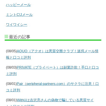
ハッピーメール
ミントC!Jメール
ワイワイシー
最近の記事
(08/05)
AQUO（アクオ）は悪質交際クラブ！迷惑メール情
報と口コミ評判
(08/03)
PRIVATE（プライベート）は副業詐欺！手口と口コ
ミ評判
(08/01)
Pair（peripheral-partners.com）のサクラに注意！口
コミ評判
(08/01)
WithUは吉沢亮さんの偽物で騙している悪質サイ