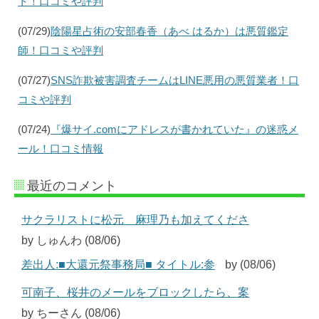
ト！口コミや評判
(07/29)
陰陽星占術の安部春香（あべ はるか）は悪質鑑定
師！口コミや評判
(07/27)
SNS詐欺被害調査チームはLINE悪用の悪質業者！口
コミや評判
(07/24)
『爆サイ.comにアドレスが書かれていた』の迷惑メ
ール！口コミ情報
最近のコメント
サクラリストに松元 麻理乃も加えてくださ
by しゅんわ (08/06)
差出人:■大還元祭事務局■ タイトル:参
by (08/06)
可南子、桜井のメールをブロックしたら、案
by ちーさん (08/06)