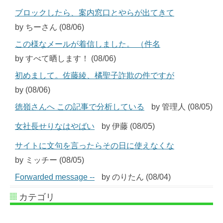
ブロックしたら、案内窓口とやらが出てきて
by ちーさん (08/06)
この様なメールが着信しました。 （件名
by すべて晒します！ (08/06)
初めまして。佐藤綾、橘聖子詐欺の件ですが
by (08/06)
徳嶺さんへ この記事で分析している
by 管理人 (08/05)
女社長せりなはやばい
by 伊藤 (08/05)
サイトに文句を言ったらその日に使えなくな
by ミッチー (08/05)
Forwarded message --
by のりたん (08/04)
カテゴリ