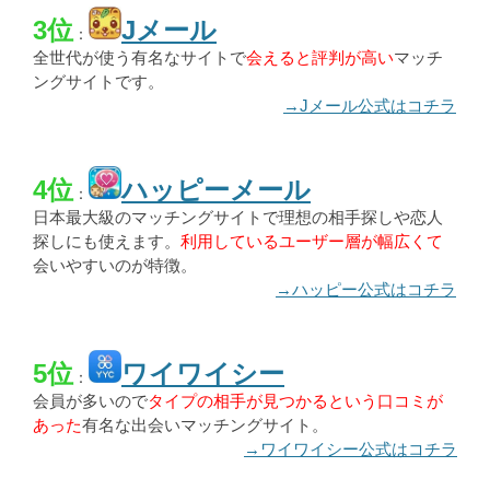
3位
Jメール
：
全世代が使う有名なサイトで
会えると評判が高い
マッチ
ングサイトです。
→Jメール公式はコチラ
4位
ハッピーメール
：
日本最大級のマッチングサイトで理想の相手探しや恋人
探しにも使えます。
利用しているユーザー層が幅広くて
会いやすいのが特徴。
→ハッピー公式はコチラ
5位
ワイワイシー
：
会員が多いので
タイプの相手が見つかるという口コミが
あった
有名な出会いマッチングサイト。
→ワイワイシー公式はコチラ