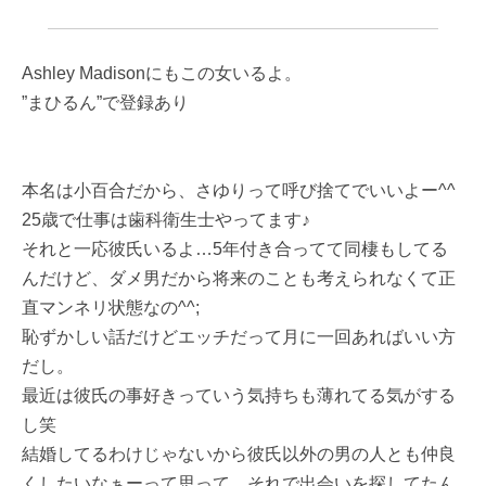
Ashley Madisonにもこの女いるよ。
”まひるん”で登録あり
本名は小百合だから、さゆりって呼び捨てでいいよー^^
25歳で仕事は歯科衛生士やってます♪
それと一応彼氏いるよ…5年付き合ってて同棲もしてる
んだけど、ダメ男だから将来のことも考えられなくて正
直マンネリ状態なの^^;
恥ずかしい話だけどエッチだって月に一回あればいい方
だし。
最近は彼氏の事好きっていう気持ちも薄れてる気がする
し笑
結婚してるわけじゃないから彼氏以外の男の人とも仲良
くしたいなぁーって思って、それで出会いを探してたん