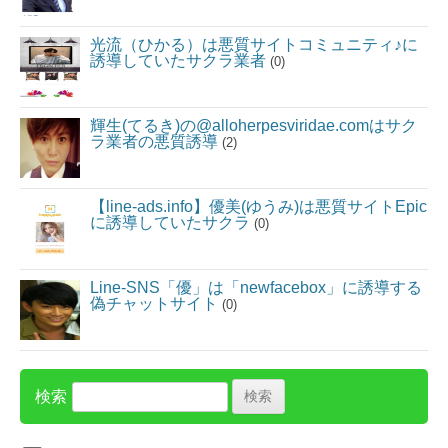
光流（ひかる）は悪質サイトコミュニティ♪に
誘導していたサクラ業者
(0)
輝生(てるき)の@alloherpesviridae.comはサク
ラ業者の悪質誘導
(2)
【line-ads.info】優美(ゆうみ)は悪質サイトEpic
に誘導していたサクラ
(0)
Line-SNS「優」は「newfacebox」に誘導する
偽チャットサイト
(0)
検索