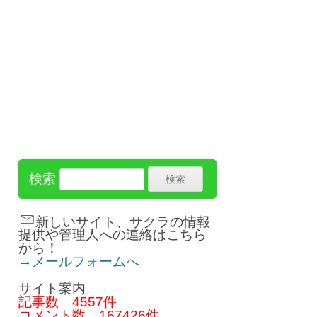
検索
新しいサイト、サクラの情報
提供や管理人への連絡はこちら
から！
→メールフォームへ
サイト案内
記事数
4557件
コメント数
167426件