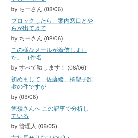
by ちーさん (08/06)
ブロックしたら、案内窓口とや
らが出てきて
by ちーさん (08/06)
この様なメールが着信しまし
た。 （件名
by すべて晒します！ (08/06)
初めまして。佐藤綾、橘聖子詐
欺の件ですが
by (08/06)
徳嶺さんへ この記事で分析し
ている
by 管理人 (08/05)
女社長せりなはやばい