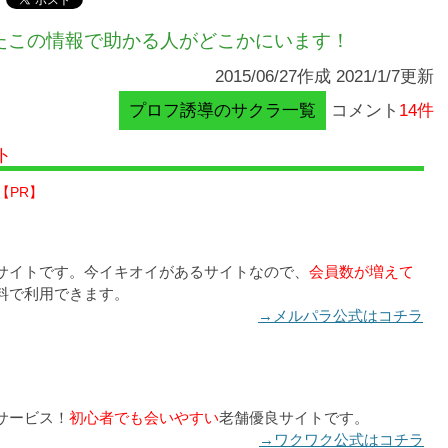
たこの情報で助かる人がどこかにいます！
2015/06/27作成 2021/1/7更新
プロフ誘導のサクラ一覧
コメント
14件
ト
【PR】
サイトです。今イキオイがあるサイトなので、
会員数が増えて
料で利用できます。
→メルパラ公式はコチラ
サービス！
初心者でも会いやすい
老舗優良サイトです。
→ワクワク公式はコチラ