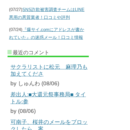
(07/27)
SNS詐欺被害調査チームはLINE
悪用の悪質業者！口コミや評判
(07/24)
『爆サイ.comにアドレスが書か
れていた』の迷惑メール！口コミ情報
最近のコメント
サクラリストに松元 麻理乃も
加えてくださ
by しゅんわ (08/06)
差出人:■大還元祭事務局■ タイ
トル:参
by (08/06)
可南子、桜井のメールをブロッ
クしたら、案