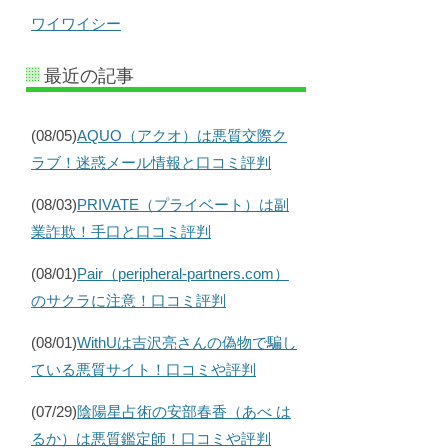
ワイワイシー
最近の記事
(08/05)
AQUO（アクオ）は悪質交際ク
ラブ！迷惑メール情報と口コミ評判
(08/03)
PRIVATE（プライベート）は副
業詐欺！手口と口コミ評判
(08/01)
Pair（peripheral-partners.com）
のサクラに注意！口コミ評判
(08/01)
WithUは吉沢亮さんの偽物で騙し
ている悪質サイト！口コミや評判
(07/29)
陰陽星占術の安部春香（あべ は
るか）は悪質鑑定師！口コミや評判