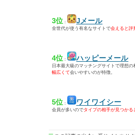
3位
Jメール
：
全世代が使う有名なサイトで
会えると評
4位
ハッピーメール
：
日本最大級のマッチングサイトで理想の
幅広くて
会いやすいのが特徴。
5位
ワイワイシー
：
会員が多いので
タイプの相手が見つかる