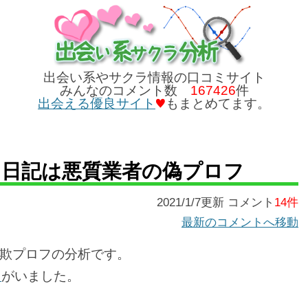
出会い系やサクラ情報の口コミサイト
みんなのコメント数
167426
件
出会える優良サイト
もまとめてます。
日記は悪質業者の偽プロフ
2021/1/7更新 コメント
14件
最新のコメントへ移動
欺プロフの分析です。
ラ
がいました。