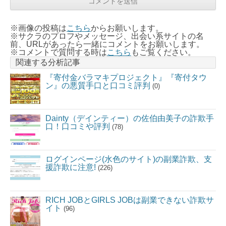
※画像の投稿は
こちら
からお願いします。
※サクラのプロフやメッセージ、出会い系サイトの名
前、URLがあったら一緒にコメントをお願いします。
※コメントで質問する時は
こちら
もご覧ください。
関連する分析記事
『寄付金バラマキプロジェクト』『寄付タウ
ン』の悪質手口と口コミ評判
(0)
Dainty（デインティー）の佐伯由美子の詐欺手
口！口コミや評判
(78)
ログインページ(水色のサイト)の副業詐欺、支
援詐欺に注意!
(226)
RICH JOBとGIRLS JOBは副業できない詐欺サ
イト
(96)