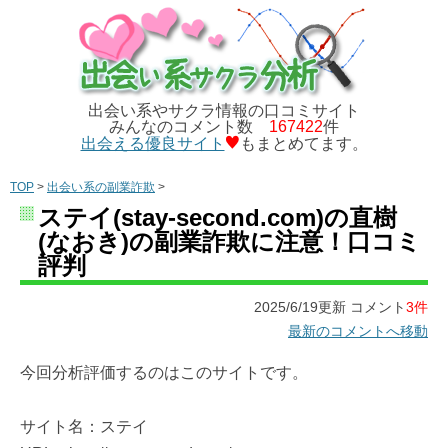
出会い系やサクラ情報の口コミサイト
みんなのコメント数
167422
件
出会える優良サイト
もまとめてます。
TOP
>
出会い系の副業詐欺
>
ステイ(stay-second.com)の直樹
(なおき)の副業詐欺に注意！口コミ
評判
2025/6/19更新 コメント
3件
最新のコメントへ移動
今回分析評価するのはこのサイトです。
サイト名：ステイ