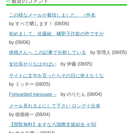
最近のコメント
この様なメールが着信しました。 （件名
by すべて晒します！ (08/06)
初めまして。佐藤綾、橘聖子詐欺の件ですが
by (08/06)
徳嶺さんへ この記事で分析している
by 管理人 (08/05)
女社長せりなはやばい
by 伊藤 (08/05)
サイトに文句を言ったらその日に使えなくな
by ミッチー (08/05)
Forwarded message --
by のりたん (08/04)
メール見れるよにして下さい ロングイ出来
by 徳嶺裕一 (08/04)
【閲覧無料】あすなろ国際支援組合 ※50