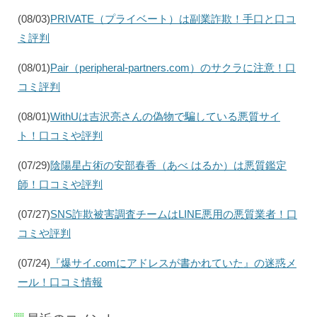
(08/03)
PRIVATE（プライベート）は副業詐欺！手口と口コ
ミ評判
(08/01)
Pair（peripheral-partners.com）のサクラに注意！口
コミ評判
(08/01)
WithUは吉沢亮さんの偽物で騙している悪質サイ
ト！口コミや評判
(07/29)
陰陽星占術の安部春香（あべ はるか）は悪質鑑定
師！口コミや評判
(07/27)
SNS詐欺被害調査チームはLINE悪用の悪質業者！口
コミや評判
(07/24)
『爆サイ.comにアドレスが書かれていた』の迷惑メ
ール！口コミ情報