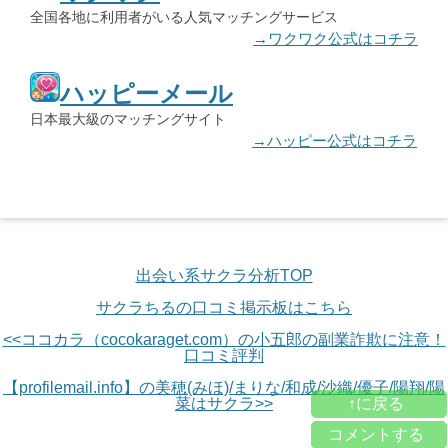
全国各地に利用者がいる人気マッチングサービス
→ワクワク公式はコチラ
ハッピーメール
日本最大級のマッチングサイト
→ハッピー公式はコチラ
出会い系サクラ分析TOP
サクラちるの口コミ掲示板はこちら
<<ココカラ（cocokaraget.com）の小五郎の副業詐欺に注意！
口コミ評判
【profilemail.info】の美穂(みほ)/まりな/和成/沙織/優子/陽翔/陽
↑に戻る
菜はサクラ>>
コメントする