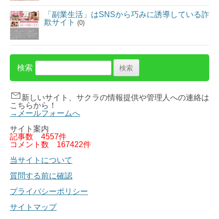
「副業生活」はSNSから巧みに誘導している詐
欺サイト
(0)
検索
新しいサイト、サクラの情報提供や管理人への連絡は
こちらから！
→メールフォームへ
サイト案内
記事数
4557件
コメント数
167422件
当サイトについて
質問する前に確認
プライバシーポリシー
サイトマップ