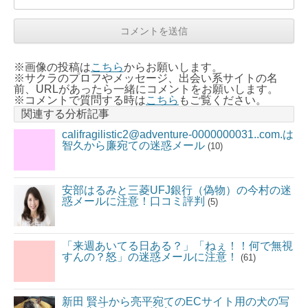
※画像の投稿は
こちら
からお願いします。
※サクラのプロフやメッセージ、出会い系サイトの名
前、URLがあったら一緒にコメントをお願いします。
※コメントで質問する時は
こちら
もご覧ください。
関連する分析記事
califragilistic2@adventure-0000000031..com.は
智久から廉宛ての迷惑メール
(10)
安部はるみと三菱UFJ銀行（偽物）の今村の迷
惑メールに注意！口コミ評判
(5)
「来週あいてる日ある？」「ねぇ！！何で無視
すんの？怒」の迷惑メールに注意！
(61)
新田 賢斗から亮平宛てのECサイト用の犬の写