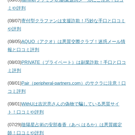
ミや評判
(08/07)
寄付型クラファンは支援詐欺！巧妙な手口と口コミ
や評判
(08/05)
AQUO（アクオ）は悪質交際クラブ！迷惑メール情
報と口コミ評判
(08/03)
PRIVATE（プライベート）は副業詐欺！手口と口コ
ミ評判
(08/01)
Pair（peripheral-partners.com）のサクラに注意！口
コミ評判
(08/01)
WithUは吉沢亮さんの偽物で騙している悪質サイ
ト！口コミや評判
(07/29)
陰陽星占術の安部春香（あべ はるか）は悪質鑑定
師！口コミや評判