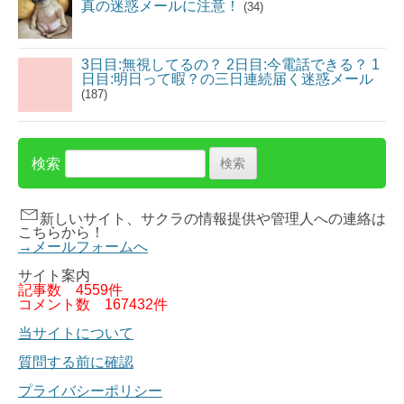
真の迷惑メールに注意！
(34)
3日目:無視してるの？ 2日目:今電話できる？ 1
日目:明日って暇？の三日連続届く迷惑メール
(187)
検索
新しいサイト、サクラの情報提供や管理人への連絡は
こちらから！
→メールフォームへ
サイト案内
記事数
4559件
コメント数
167432件
当サイトについて
質問する前に確認
プライバシーポリシー