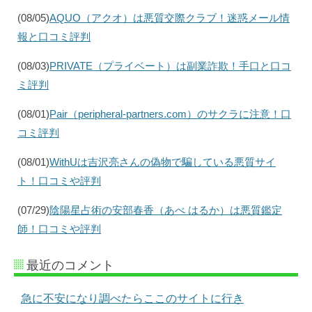
(08/05)
AQUO（アクオ）は悪質交際クラブ！迷惑メール情
報と口コミ評判
(08/03)
PRIVATE（プライベート）は副業詐欺！手口と口コ
ミ評判
(08/01)
Pair（peripheral-partners.com）のサクラに注意！口
コミ評判
(08/01)
WithUは吉沢亮さんの偽物で騙している悪質サイ
ト！口コミや評判
(07/29)
陰陽星占術の安部春香（あべ はるか）は悪質鑑定
師！口コミや評判
最近のコメント
急に不安になり調べたらここのサイトに行き