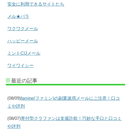
安全に利用できるサイトたち
メル★パラ
ワクワクメール
ハッピーメール
ミントC!Jメール
ワイワイシー
最近の記事
(08/09)
famine(ファミン)の副業迷惑メールにご注意！口コ
ミや評判
(08/07)
寄付型クラファンは支援詐欺！巧妙な手口と口コミ
や評判