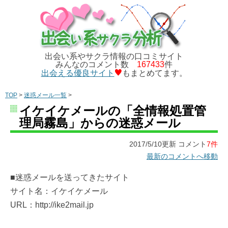
出会い系やサクラ情報の口コミサイト
みんなのコメント数
167433
件
出会える優良サイト
もまとめてます。
TOP
>
迷惑メール一覧
>
イケイケメールの「全情報処置管
理局霧島」からの迷惑メール
2017/5/10更新 コメント
7件
最新のコメントへ移動
■迷惑メールを送ってきたサイト
サイト名：イケイケメール
URL：http://ike2mail.jp