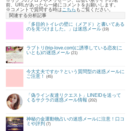
※サクラのプロフやメッセージ、出会い系サイトの名
前、URLがあったら一緒にコメントをお願いします。
※コメントで質問する時は
こちら
もご覧ください。
関連する分析記事
「多目的トイレの壁に（メアド）と書いてある
のを見つけました。」は迷惑メール
(19)
ラブトリ(trip-love.com)に誘導している恋友(こ
いとも)の迷惑メール
(21)
今大丈夫ですか？という質問型の迷惑メールに
ご注意！
(45)
「偽ライン友達リクエスト」LINEIDを送って
くるサクラの迷惑メール情報
(202)
神秘の金運動物占いの迷惑メールに注意！口コ
ミや評判
(7)