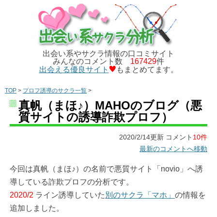
出会い系やサクラ情報の口コミサイト
みんなのコメント数
167429
件
出会える優良サイト
もまとめてます。
TOP
>
プロフ誘導のサクラ一覧
>
真帆（まほ♪）MAHOのブログ（悪
質サイトの誘導詐欺プロフ）
2020/2/14更新 コメント
10件
最新のコメントへ移動
今回は真帆（まほ♪）の名前で悪質サイト「novio」へ誘
導している詐欺プロフの分析です。
2020/2
ライン誘導していた
別のサクラ「マホ」
の情報を
追加しました。