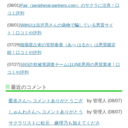
(08/01)
Pair（peripheral-partners.com）のサクラに注意！口
コミ評判
(08/01)
WithUは吉沢亮さんの偽物で騙している悪質サイ
ト！口コミや評判
(07/29)
陰陽星占術の安部春香（あべ はるか）は悪質鑑定
師！口コミや評判
(07/27)
SNS詐欺被害調査チームはLINE悪用の悪質業者！口
コミや評判
最近のコメント
匿名さんへ コメントありがとうござ
by 管理人 (08/07)
しゅんわさんへ コメントありがとう
by 管理人 (08/07)
サクラリストに松元 麻理乃も加えてくださ