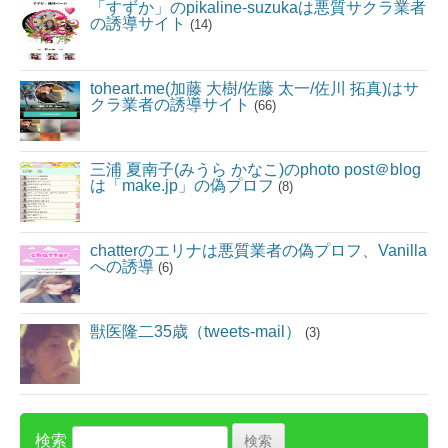
「すずか」のpikaline-suzukaは悪質サクラ業者
の誘導サイト
(14)
toheart.me(加藤 大樹/佐藤 太一/佐川 拓真)はサ
クラ業者の誘導サイト
(66)
三浦 夏南子(みうら かなこ)のphoto post＠blog
は「make.jp」の偽プロフ
(8)
chatterのエリナは悪質業者の偽プロフ、Vanilla
への誘導
(6)
獣医隆二35歳（tweets-mail）
(3)
検索