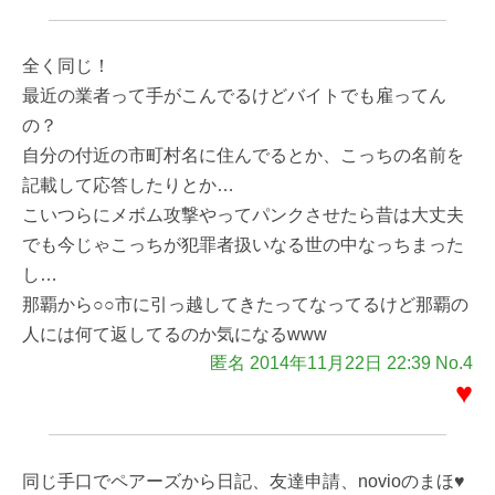
全く同じ！
最近の業者って手がこんでるけどバイトでも雇ってん
の？
自分の付近の市町村名に住んでるとか、こっちの名前を
記載して応答したりとか…
こいつらにメボム攻撃やってパンクさせたら昔は大丈夫
でも今じゃこっちが犯罪者扱いなる世の中なっちまった
し…
那覇から○○市に引っ越してきたってなってるけど那覇の
人には何て返してるのか気になるwww
匿名 2014年11月22日 22:39 No.4
♥
同じ手口でペアーズから日記、友達申請、novioのまほ♥️