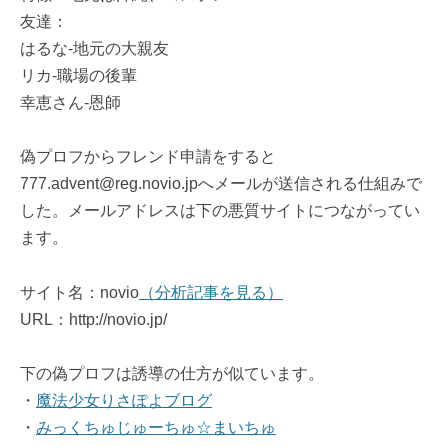
友達：
はるな-地元の大親友
リカ-職場の後輩
幸恵さん-恩師
偽プロフからフレンド申請をすると
777.advent@reg.novio.jpへメールが送信される仕組みで
した。メールアドレスは下の悪質サイトにつながってい
ます。
サイト名：novio
（分析記事を見る）
URL：http://novio.jp/
下の偽プロフは誘導の仕方が似ています。
・
魔法少女りさぽよブログ
・
みっくちゅじゅーちゅ☆まいちゅ