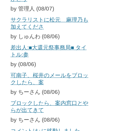
by 管理人 (08/07)
サクラリストに松元 麻理乃も
加えてくださ
by しゅんわ (08/06)
差出人:■大還元祭事務局■ タイ
トル:参
by (08/06)
可南子、桜井のメールをブロッ
クしたら、案
by ちーさん (08/06)
ブロックしたら、案内窓口とや
らが出てきて
by ちーさん (08/06)
コメントは↓に移動しました