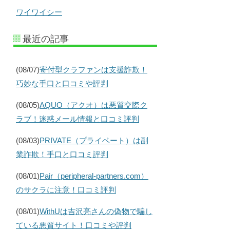
ワイワイシー
最近の記事
(08/07)
寄付型クラファンは支援詐欺！
巧妙な手口と口コミや評判
(08/05)
AQUO（アクオ）は悪質交際ク
ラブ！迷惑メール情報と口コミ評判
(08/03)
PRIVATE（プライベート）は副
業詐欺！手口と口コミ評判
(08/01)
Pair（peripheral-partners.com）
のサクラに注意！口コミ評判
(08/01)
WithUは吉沢亮さんの偽物で騙し
ている悪質サイト！口コミや評判