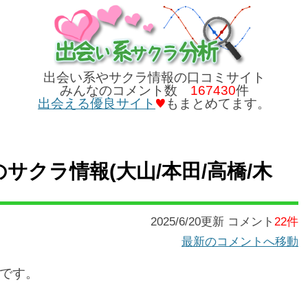
出会い系やサクラ情報の口コミサイト
みんなのコメント数
167430
件
出会える優良サイト
もまとめてます。
)のサクラ情報(大山/本田/高橋/木
2025/6/20更新 コメント
22件
最新のコメントへ移動
です。