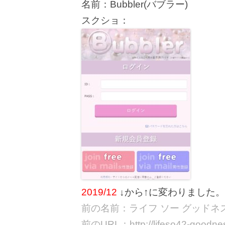
名前：Bubbler(バブラー)
スクショ：
2019/12
↓から↑に変わりました。
前の名前：ライフ ソー グッドネス/life
前のURL：http://lifeso42-goodne