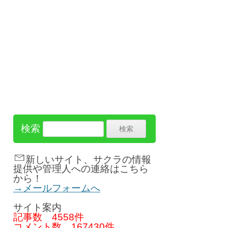
検索
新しいサイト、サクラの情報
提供や管理人への連絡はこちら
から！
→メールフォームへ
サイト案内
記事数
4558件
コメント数
167430件