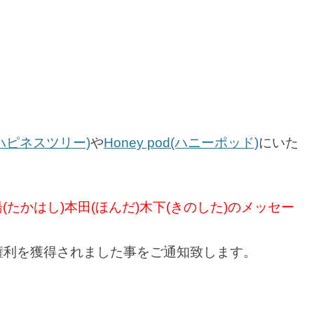
ee(ハピネスツリー)
や
Honey pod(ハニーポッド)
にいた
橋(たかはし)本田(ほんだ)木下(きのした)のメッセー
込権利を獲得されました事をご通知致します。