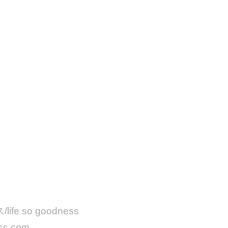
 so goodness
ss.com