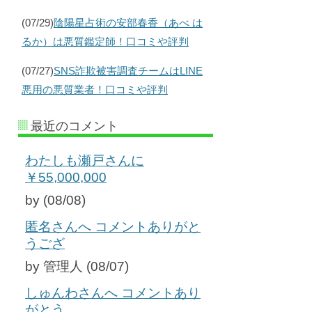
(07/29)
陰陽星占術の安部春香（あべ は
るか）は悪質鑑定師！口コミや評判
(07/27)
SNS詐欺被害調査チームはLINE
悪用の悪質業者！口コミや評判
最近のコメント
わたしも瀬戸さんに
￥55,000,000
by (08/08)
匿名さんへ コメントありがと
うござ
by 管理人 (08/07)
しゅんわさんへ コメントあり
がとう