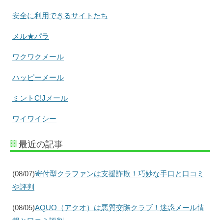
安全に利用できるサイトたち
メル★パラ
ワクワクメール
ハッピーメール
ミントC!Jメール
ワイワイシー
最近の記事
(08/07)
寄付型クラファンは支援詐欺！巧妙な手口と口コミ
や評判
(08/05)
AQUO（アクオ）は悪質交際クラブ！迷惑メール情