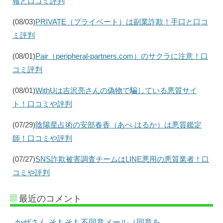
報と口コミ評判
(08/03)
PRIVATE（プライベート）は副業詐欺！手口と口コ
ミ評判
(08/01)
Pair（peripheral-partners.com）のサクラに注意！口
コミ評判
(08/01)
WithUは吉沢亮さんの偽物で騙している悪質サイ
ト！口コミや評判
(07/29)
陰陽星占術の安部春香（あべ はるか）は悪質鑑定
師！口コミや評判
(07/27)
SNS詐欺被害調査チームはLINE悪用の悪質業者！口
コミや評判
最近のコメント
かぜさん そもそも不同意メール（同意を