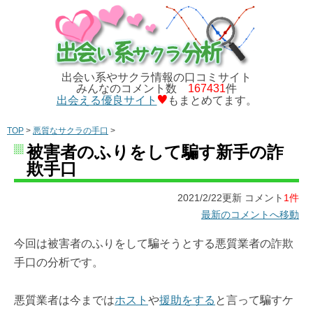
出会い系やサクラ情報の口コミサイト
みんなのコメント数
167431
件
出会える優良サイト
もまとめてます。
TOP
>
悪質なサクラの手口
>
被害者のふりをして騙す新手の詐
欺手口
2021/2/22更新 コメント
1件
最新のコメントへ移動
今回は被害者のふりをして騙そうとする悪質業者の詐欺
手口の分析です。
悪質業者は今までは
ホスト
や
援助をする
と言って騙すケ