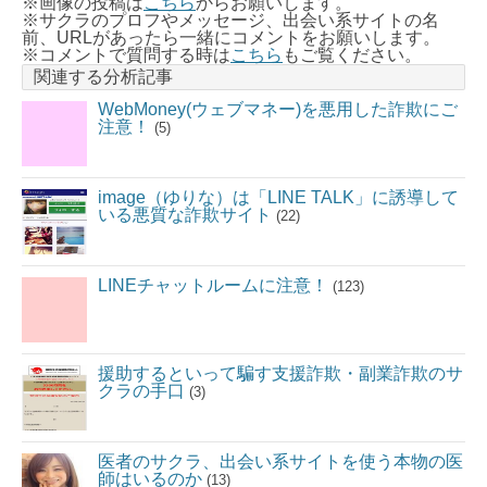
※画像の投稿は
こちら
からお願いします。
※サクラのプロフやメッセージ、出会い系サイトの名
前、URLがあったら一緒にコメントをお願いします。
※コメントで質問する時は
こちら
もご覧ください。
関連する分析記事
WebMoney(ウェブマネー)を悪用した詐欺にご
注意！
(5)
image（ゆりな）は「LINE TALK」に誘導して
いる悪質な詐欺サイト
(22)
LINEチャットルームに注意！
(123)
援助するといって騙す支援詐欺・副業詐欺のサ
クラの手口
(3)
医者のサクラ、出会い系サイトを使う本物の医
師はいるのか
(13)