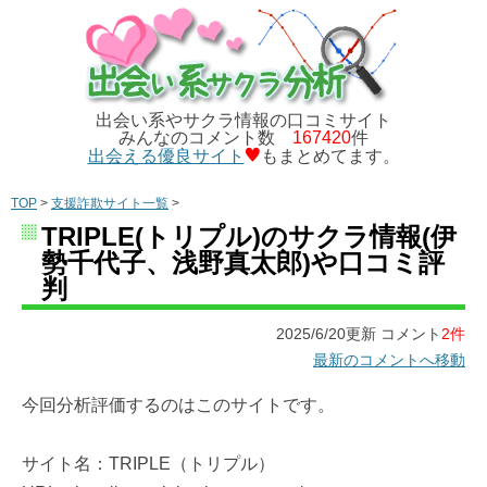
出会い系やサクラ情報の口コミサイト
みんなのコメント数
167420
件
出会える優良サイト
もまとめてます。
TOP
>
支援詐欺サイト一覧
>
TRIPLE(トリプル)のサクラ情報(伊
勢千代子、浅野真太郎)や口コミ評
判
2025/6/20更新 コメント
2件
最新のコメントへ移動
今回分析評価するのはこのサイトです。
サイト名：TRIPLE（トリプル）