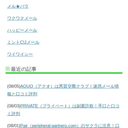
メル★パラ
ワクワクメール
ハッピーメール
ミントC!Jメール
ワイワイシー
最近の記事
(08/05)
AQUO（アクオ）は悪質交際クラブ！迷惑メール情
報と口コミ評判
(08/03)
PRIVATE（プライベート）は副業詐欺！手口と口コ
ミ評判
(08/01)
Pair（peripheral-partners.com）のサクラに注意！口