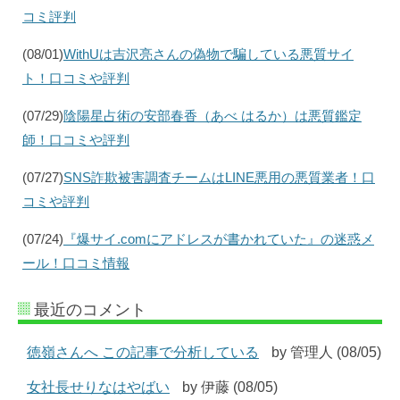
コミ評判
(08/01)
WithUは吉沢亮さんの偽物で騙している悪質サイ
ト！口コミや評判
(07/29)
陰陽星占術の安部春香（あべ はるか）は悪質鑑定
師！口コミや評判
(07/27)
SNS詐欺被害調査チームはLINE悪用の悪質業者！口
コミや評判
(07/24)
『爆サイ.comにアドレスが書かれていた』の迷惑メ
ール！口コミ情報
最近のコメント
徳嶺さんへ この記事で分析している
by 管理人 (08/05)
女社長せりなはやばい
by 伊藤 (08/05)