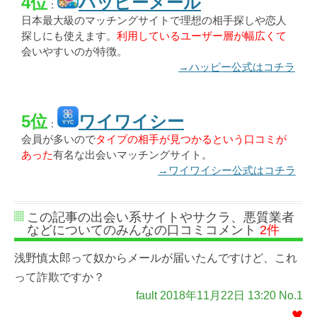
4位
ハッピーメール
：
日本最大級のマッチングサイトで理想の相手探しや恋人
探しにも使えます。
利用しているユーザー層が幅広くて
会いやすいのが特徴。
→ハッピー公式はコチラ
5位
ワイワイシー
：
会員が多いので
タイプの相手が見つかるという口コミが
あった
有名な出会いマッチングサイト。
→ワイワイシー公式はコチラ
この記事の出会い系サイトやサクラ、悪質業者
などについてのみんなの口コミコメント
2件
浅野慎太郎って奴からメールが届いたんですけど、これ
って詐欺ですか？
fault 2018年11月22日 13:20 No.1
♥