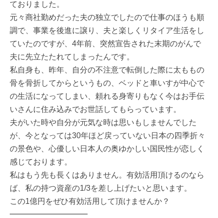
ておりました。
元々商社勤めだった夫の独立でしたので仕事のほうも順
調で、事業を後進に譲り、夫と楽しくリタイア生活をし
ていたのですが、4年前、突然宣告された末期のがんで
夫に先立たたれてしまったんです。
私自身も、昨年、自分の不注意で転倒した際に太ももの
骨を骨折してからというもの、ベッドと車いすが中心で
の生活になってしまい、頼れる身寄りもなく今はお手伝
いさんに住み込みでお世話してもらっています。
夫がいた時や自分が元気な時は思いもしませんでした
が、今となっては30年ほど戻っていない日本の四季折々
の景色や、心優しい日本人の奥ゆかしい国民性が恋しく
感じております。
私はもう先も長くはありません。有効活用頂けるのなら
ば、私の持つ資産の1/3を差し上げたいと思います。
この1億円をぜひ有効活用して頂けませんか？
━━━━━━━━━━