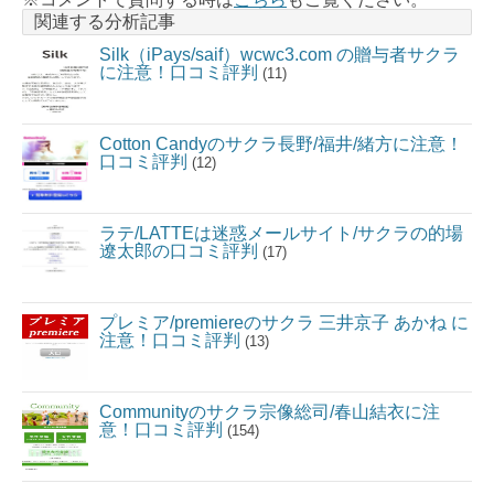
関連する分析記事
Silk（iPays/saif）wcwc3.com の贈与者サクラ
に注意！口コミ評判
(11)
Cotton Candyのサクラ長野/福井/緒方に注意！
口コミ評判
(12)
ラテ/LATTEは迷惑メールサイト/サクラの的場
遼太郎の口コミ評判
(17)
プレミア/premiereのサクラ 三井京子 あかね に
注意！口コミ評判
(13)
Communityのサクラ宗像総司/春山結衣に注
意！口コミ評判
(154)