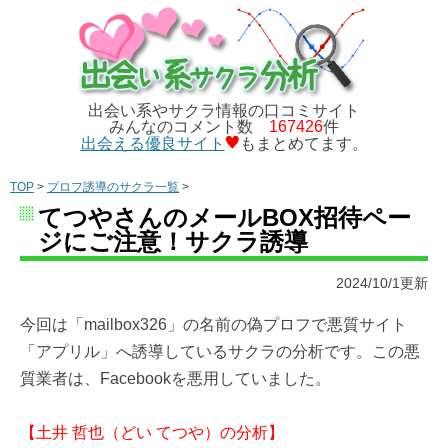
出会い系やサクラ情報の口コミサイト
みんなのコメント数
167426
件
出会える優良サイト
もまとめてます。
TOP
>
プロフ誘導のサクラ一覧
>
てつやさんのメールBOX招待ペー
ジにご注意！サクラ誘導
2024/10/1更新
今回は「mailbox326」の名前の偽プロフで悪質サイト
「アプリル」へ誘導しているサクラの分析です。この悪
質業者は、Facebookを悪用していました。
【土井 哲也（どい てつや）の分析】