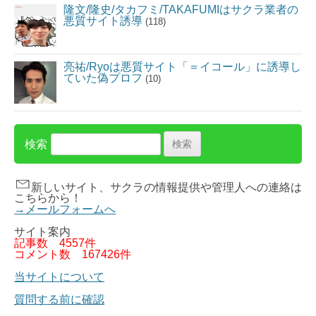
隆文/隆史/タカフミ/TAKAFUMIはサクラ業者の
悪質サイト誘導
(118)
亮祐/Ryoは悪質サイト「＝イコール」に誘導し
ていた偽プロフ
(10)
検索
新しいサイト、サクラの情報提供や管理人への連絡は
こちらから！
→メールフォームへ
サイト案内
記事数
4557件
コメント数
167426件
当サイトについて
質問する前に確認