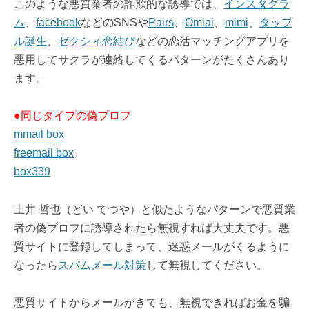
このような悪質業者の詐欺的な誘導では、
インスタグラ
ム
、
facebook
などのSNSや
Pairs
、
Omiai
、
mimi
、
タップ
ル誕生
、
ゼクシィ恋結び
などの恋活マッチングアプリを
悪用してサクラが連絡してくるパターンがたくさんあり
ます。
●同じタイプの偽プロフ
mmail box
freemail box
box339
土井 哲也（どい てつや）と似たようなパターンで悪質業
者の偽プロフに誘導されたら無視すれば大丈夫です。悪
質サイトに登録してしまって、迷惑メールがくるように
なったら
スパムメール対策
して無視してください。
悪質サイトからメールがきても、無視できればお金を騙