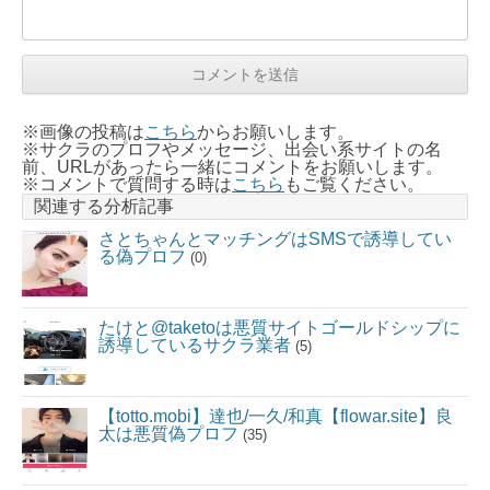
※画像の投稿は
こちら
からお願いします。
※サクラのプロフやメッセージ、出会い系サイトの名
前、URLがあったら一緒にコメントをお願いします。
※コメントで質問する時は
こちら
もご覧ください。
関連する分析記事
さとちゃんとマッチングはSMSで誘導してい
る偽プロフ
(0)
たけと@taketoは悪質サイトゴールドシップに
誘導しているサクラ業者
(5)
【totto.mobi】達也/一久/和真【flowar.site】良
太は悪質偽プロフ
(35)