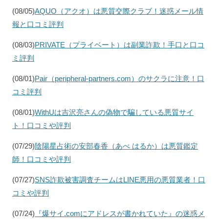
(08/05)
AQUO（アクオ）は悪質交際クラブ！迷惑メール情
報と口コミ評判
(08/03)
PRIVATE（プライベート）は副業詐欺！手口と口コ
ミ評判
(08/01)
Pair（peripheral-partners.com）のサクラに注意！口
コミ評判
(08/01)
WithUは吉沢亮さんの偽物で騙している悪質サイ
ト！口コミや評判
(07/29)
陰陽星占術の安部春香（あべ はるか）は悪質鑑定
師！口コミや評判
(07/27)
SNS詐欺被害調査チームはLINE悪用の悪質業者！口
コミや評判
(07/24)
『爆サイ.comにアドレスが書かれていた』の迷惑メ