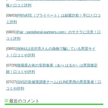
報と口コミ評判
(08/03)
PRIVATE（プライベート）は副業詐欺！手口と口コ
ミ評判
(08/01)
Pair（peripheral-partners.com）のサクラに注意！口
コミ評判
(08/01)
WithUは吉沢亮さんの偽物で騙している悪質サイ
ト！口コミや評判
(07/29)
陰陽星占術の安部春香（あべ はるか）は悪質鑑定
師！口コミや評判
(07/27)
SNS詐欺被害調査チームはLINE悪用の悪質業者！口
コミや評判
最近のコメント