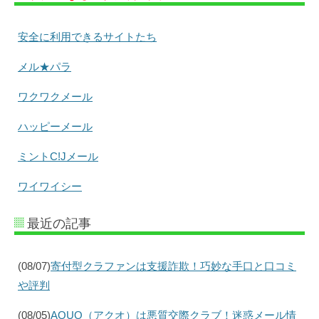
安全に利用できるサイトたち
メル★パラ
ワクワクメール
ハッピーメール
ミントC!Jメール
ワイワイシー
最近の記事
(08/07)
寄付型クラファンは支援詐欺！巧妙な手口と口コミ
や評判
(08/05)
AQUO（アクオ）は悪質交際クラブ！迷惑メール情