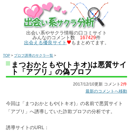
出会い系やサクラ情報の口コミサイト
みんなのコメント数
167429
件
出会える優良サイト
もまとめてます。
TOP
>
プロフ誘導のサクラ一覧
>
まつおかともや(トキオ)は悪質サイ
ト「アプリ」の偽プロフ
2017/12/10更新 コメント
2件
最新のコメントへ移動
今回は「まつおかともや(トキオ)」の名前で悪質サイト
「アプリ」へ誘導していた詐欺プロフの分析です。
誘導サイトのURL：