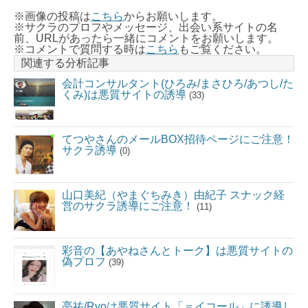
※画像の投稿は
こちら
からお願いします。
※サクラのプロフやメッセージ、出会い系サイトの名
前、URLがあったら一緒にコメントをお願いします。
※コメントで質問する時は
こちら
もご覧ください。
関連する分析記事
会計コンサルタント(ひろみ/まさひろ/あつし/た
くみ)は悪質サイトの誘導
(33)
てつやさんのメールBOX招待ページにご注意！
サクラ誘導
(0)
山口美紀（やまぐちみき）由紀子 スナック経
営のサクラ誘導にご注意！
(11)
彩音の【あやねさんとトーク】は悪質サイトの
偽プロフ
(39)
亮祐/Ryoは悪質サイト「＝イコール」に誘導し