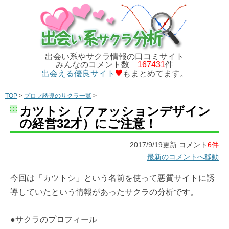
出会い系やサクラ情報の口コミサイト
みんなのコメント数
167431
件
出会える優良サイト
もまとめてます。
TOP
>
プロフ誘導のサクラ一覧
>
カツトシ（ファッションデザイン
の経営32才）にご注意！
2017/9/19更新 コメント
6件
最新のコメントへ移動
今回は「カツトシ」という名前を使って悪質サイトに誘
導していたという情報があったサクラの分析です。
●サクラのプロフィール