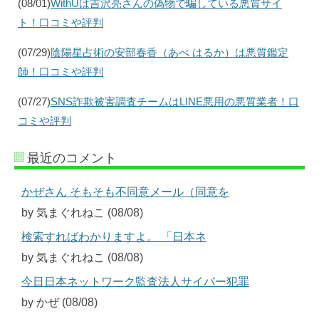
(08/01)
WithUは吉沢亮さんの偽物で騙している悪質サイ
ト！口コミや評判
(07/29)
陰陽星占術の安部春香（あべ はるか）は悪質鑑定
師！口コミや評判
(07/27)
SNS詐欺被害調査チームはLINE悪用の悪質業者！口
コミや評判
最近のコメント
かぜさん そもそも不同意メール（同意を
by 気まぐれねこ (08/08)
検索すればわかりますよ。 「日本ネ
by 気まぐれねこ (08/08)
今日日本ネットワーク監査法人サイバー犯罪
by かぜ (08/08)