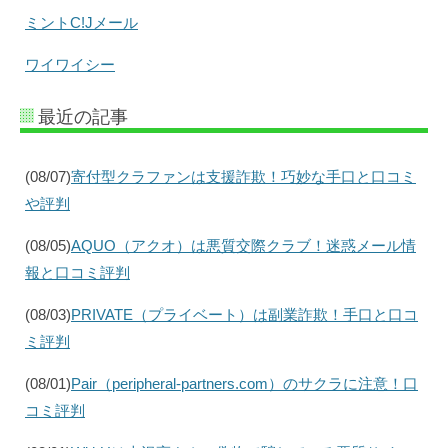
ミントC!Jメール
ワイワイシー
最近の記事
(08/07)
寄付型クラファンは支援詐欺！巧妙な手口と口コミ
や評判
(08/05)
AQUO（アクオ）は悪質交際クラブ！迷惑メール情
報と口コミ評判
(08/03)
PRIVATE（プライベート）は副業詐欺！手口と口コ
ミ評判
(08/01)
Pair（peripheral-partners.com）のサクラに注意！口
コミ評判