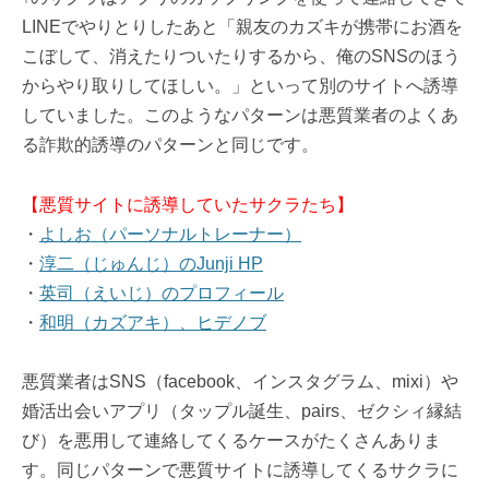
LINEでやりとりしたあと「親友のカズキが携帯にお酒を
こぼして、消えたりついたりするから、俺のSNSのほう
からやり取りしてほしい。」といって別のサイトへ誘導
していました。このようなパターンは悪質業者のよくあ
る詐欺的誘導のパターンと同じです。
【悪質サイトに誘導していたサクラたち】
・
よしお（パーソナルトレーナー）
・
淳二（じゅんじ）のJunji HP
・
英司（えいじ）のプロフィール
・
和明（カズアキ）、ヒデノブ
悪質業者はSNS（facebook、インスタグラム、mixi）や
婚活出会いアプリ（タップル誕生、pairs、ゼクシィ縁結
び）を悪用して連絡してくるケースがたくさんありま
す。同じパターンで悪質サイトに誘導してくるサクラに