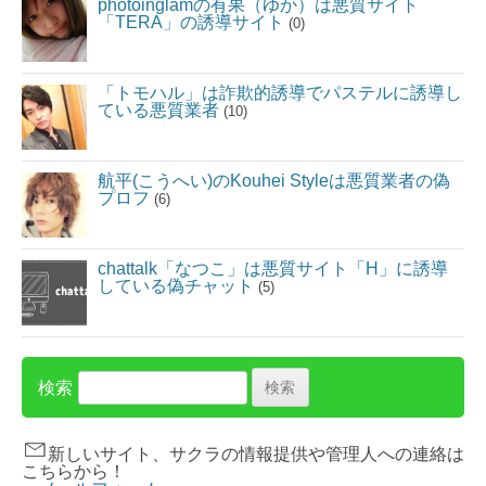
photoinglamの有果（ゆか）は悪質サイト
「TERA」の誘導サイト
(0)
「トモハル」は詐欺的誘導でパステルに誘導し
ている悪質業者
(10)
航平(こうへい)のKouhei Styleは悪質業者の偽
プロフ
(6)
chattalk「なつこ」は悪質サイト「H」に誘導
している偽チャット
(5)
検索
新しいサイト、サクラの情報提供や管理人への連絡は
こちらから！