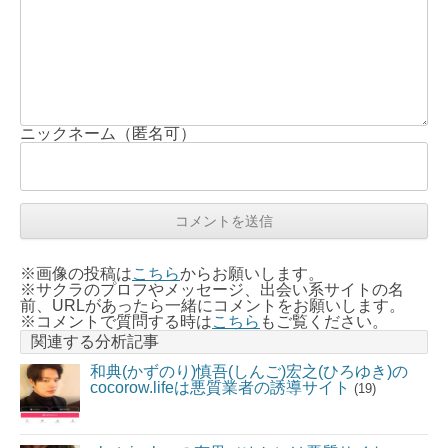
ニックネーム（匿名可）
※画像の投稿は
こちら
からお願いします。
※サクラのプロフやメッセージ、出会い系サイトの名
前、URLがあったら一緒にコメントをお願いします。
※コメントで質問する時は
こちら
もご覧ください。
関連する分析記事
和典(かずのり)慎吾(しんご)宏之(ひろゆき)の
cocorow.lifeは悪質業者の誘導サイト
(19)