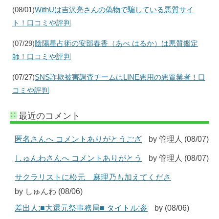
(08/01)
WithUは吉沢亮さんの偽物で騙している悪質サイ
ト！口コミや評判
(07/29)
陰陽星占術の安部春香（あべ はるか）は悪質鑑定
師！口コミや評判
(07/27)
SNS詐欺被害調査チームはLINE悪用の悪質業者！口
コミや評判
最近のコメント
匿名さんへ コメントありがとうござ
by 管理人 (08/07)
しゅんわさんへ コメントありがとう
by 管理人 (08/07)
サクラリストに松元 麻理乃も加えてくださ
by しゅんわ (08/06)
差出人:■大還元祭事務局■ タイトル:参
by (08/06)