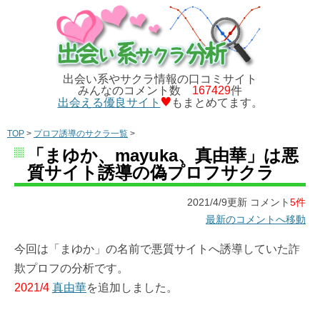
出会い系やサクラ情報の口コミサイト
みんなのコメント数
167429
件
出会える優良サイト
もまとめてます。
TOP
>
プロフ誘導のサクラ一覧
>
「まゆか、mayuka、真由華」は悪
質サイト誘導の偽プロフサクラ
2021/4/9更新 コメント
5件
最新のコメントへ移動
今回は「まゆか」の名前で悪質サイトへ誘導していた詐
欺プロフの分析です。
2021/4
真由華
を追加しました。