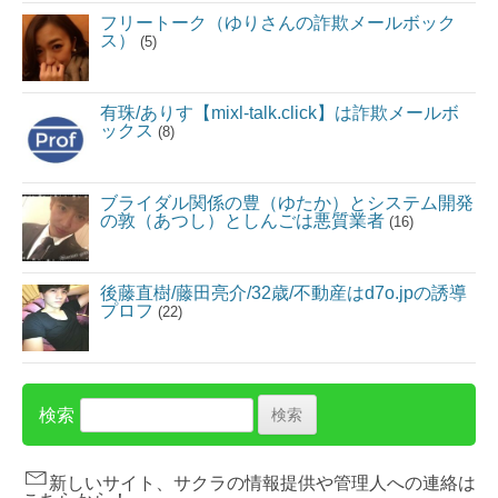
フリートーク（ゆりさんの詐欺メールボック
ス）
(5)
有珠/ありす【mixl-talk.click】は詐欺メールボ
ックス
(8)
ブライダル関係の豊（ゆたか）とシステム開発
の敦（あつし）としんごは悪質業者
(16)
後藤直樹/藤田亮介/32歳/不動産はd7o.jpの誘導
プロフ
(22)
検索
新しいサイト、サクラの情報提供や管理人への連絡は