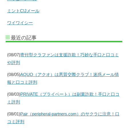
ミントC!Jメール
ワイワイシー
最近の記事
(08/07)
寄付型クラファンは支援詐欺！巧妙な手口と口コミ
や評判
(08/05)
AQUO（アクオ）は悪質交際クラブ！迷惑メール情
報と口コミ評判
(08/03)
PRIVATE（プライベート）は副業詐欺！手口と口コ
ミ評判
(08/01)
Pair（peripheral-partners.com）のサクラに注意！口
コミ評判