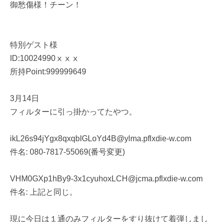
御愁傷様！チーン！
特別ゲスト様
ID:10024990ⅹⅹⅹ
所持Point:999999649
3月14日
フィルターに引っ掛かってたやつ。
ikL26s94jYgx8qxqbIGLoYd4B@ylma.pflxdie-w.com
件名: 080-7817-55069(番号変更)
VHM0GXp1hBy9-3x1cyuhoxLCH@jcma.pflxdie-w.com
件名: 上記と同じ。
現に今日は１通のみフィルターをすり抜けて着弾しまし