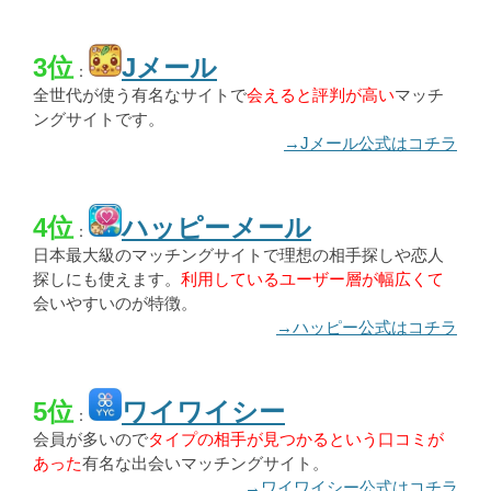
3位
Jメール
：
全世代が使う有名なサイトで
会えると評判が高い
マッチ
ングサイトです。
→Jメール公式はコチラ
4位
ハッピーメール
：
日本最大級のマッチングサイトで理想の相手探しや恋人
探しにも使えます。
利用しているユーザー層が幅広くて
会いやすいのが特徴。
→ハッピー公式はコチラ
5位
ワイワイシー
：
会員が多いので
タイプの相手が見つかるという口コミが
あった
有名な出会いマッチングサイト。
→ワイワイシー公式はコチラ