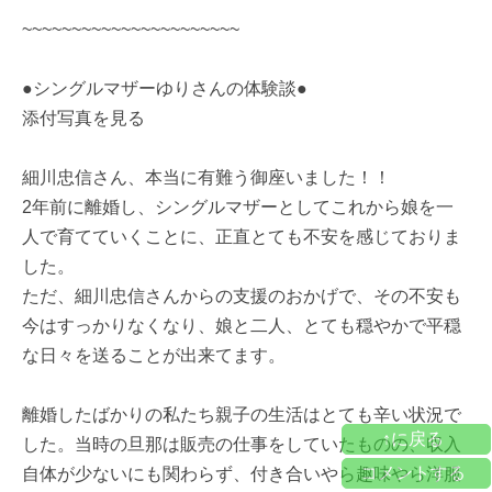
~~~~~~~~~~~~~~~~~~~~~~
●シングルマザーゆりさんの体験談●
添付写真を見る
細川忠信さん、本当に有難う御座いました！！
2年前に離婚し、シングルマザーとしてこれから娘を一
人で育てていくことに、正直とても不安を感じておりま
した。
ただ、細川忠信さんからの支援のおかげで、その不安も
今はすっかりなくなり、娘と二人、とても穏やかで平穏
な日々を送ることが出来てます。
離婚したばかりの私たち親子の生活はとても辛い状況で
↑に戻る
した。当時の旦那は販売の仕事をしていたものの、収入
コメントする
自体が少ないにも関わらず、付き合いやら趣味やら洋服