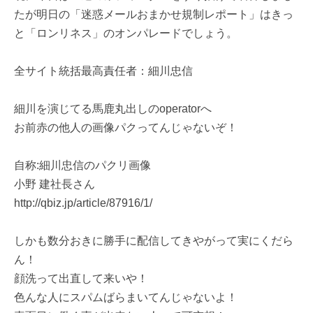
たが明日の「迷惑メールおまかせ規制レポート」はきっ
と「ロンリネス」のオンパレードでしょう。
全サイト統括最高責任者：細川忠信
細川を演じてる馬鹿丸出しのoperatorへ
お前赤の他人の画像パクってんじゃないぞ！
自称:細川忠信のパクリ画像
小野 建社長さん
http://qbiz.jp/article/87916/1/
しかも数分おきに勝手に配信してきやがって実にくだら
ん！
顔洗って出直して来いや！
色んな人にスパムばらまいてんじゃないよ！