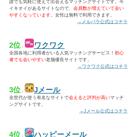
誰でも気軽に使えて出会えるマッチングサイトです。今
イキオイがあるサイトなので、
会員数が増えていて会い
やすくなっています
。女性は無料で利用できます。
→メルパラ公式はコチラ
2位
ワクワク
：
全国各地に利用者がいる人気マッチングサービス！
初心
者でも会いやすい
老舗優良サイトです。
→ワクワク公式はコチラ
3位
Jメール
：
全世代が使う有名なサイトで
会えると評判が高い
マッチ
ングサイトです。
→Jメール公式はコチラ
4位
ハッピーメール
：