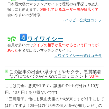
日本最大級のマッチングサイトで理想の相手探しや恋人
探しにも使えます。
利用しているユーザー層が幅広くて
会いやすいのが特徴。
→ハッピー公式はコチラ
5位
ワイワイシー
：
会員が多いので
タイプの相手が見つかるという口コミが
あった
有名な出会いマッチングサイト。
→ワイワイシー公式はコチラ
この記事の出会い系サイトやサクラ、悪質業者
などについてのみんなの口コミコメント
33件
ここは完全に悪質ｻｲﾄです。譲渡ﾎﾟｲﾝﾄも桁外れ！10万
円、40万円！あり得ないです❗
「三島陽子」他にも沢山支援のﾒｰﾙが来ますが相手にして
はﾀﾞﾒですよ！相手はｱﾄﾞﾚｽ等の個人情報が欲しいだけの