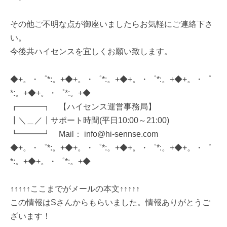
その他ご不明な点が御座いましたらお気軽にご連絡下さ
い。
今後共ハイセンスを宜しくお願い致します。
◆+。・゜*:。+◆+。・゜*:。+◆+。・゜*:。+◆+。・゜
*:。+◆+。・゜*:。+◆
┏━━━┓ 【ハイセンス運営事務局】
┃＼＿／┃サポート時間(平日10:00～21:00)
┗━━━┛ Mail： info@hi-sennse.com
◆+。・゜*:。+◆+。・゜*:。+◆+。・゜*:。+◆+。・゜
*:。+◆+。・゜*:。+◆
↑↑↑↑↑ここまでがメールの本文↑↑↑↑↑
この情報はSさんからもらいました。情報ありがとうご
ざいます！