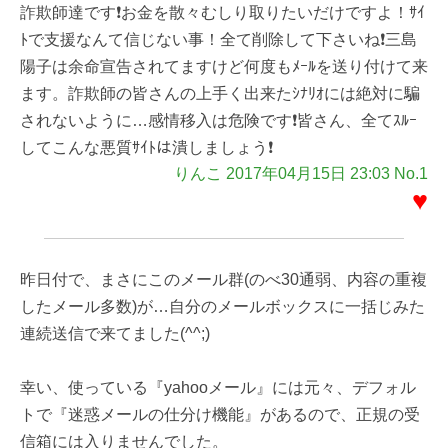
詐欺師達です❗お金を散々むしり取りたいだけですよ！ｻｲ
ﾄで支援なんて信じない事！全て削除して下さいね❗三島
陽子は余命宣告されてますけど何度もﾒｰﾙを送り付けて来
ます。詐欺師の皆さんの上手く出来たｼﾅﾘｵには絶対に騙
されないように…感情移入は危険です❗皆さん、全てｽﾙｰ
してこんな悪質ｻｲﾄは潰しましょう❗
りんこ 2017年04月15日 23:03 No.1
♥
昨日付で、まさにこのメール群(のべ30通弱、内容の重複
したメール多数)が…自分のメールボックスに一括じみた
連続送信で来てました(^^;)
幸い、使っている『yahooメール』には元々、デフォル
トで『迷惑メールの仕分け機能』があるので、正規の受
信箱には入りませんでした。