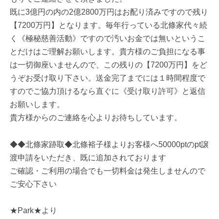
既に3億円の内の2億2800万円はお配り済みですので残り
【7200万円】となります。毎年行っている北條家代々続
く《極秘慈善活動》ですので汚いお金では無いというこ
とだけはご理解お願いします。貴方様のご負担になる事
は一切御座いませんので、この残りの【7200万円】をど
うぞお受け取り下さい。送金完了までには１時間程度で
すのでご協力頂けるなら直ぐに《受け取り許可》と返信
お願いします。
貴方様からのご連絡を心よりお待ちしています。
◆◆北條家跡取◆北條裕子様よりお客様へ50000ptのpt譲
渡申請をいただき、既に追加されております
ご確認・ご利用の場合でも一切料金は発生しませんので
ご安心下さい
★Park★より