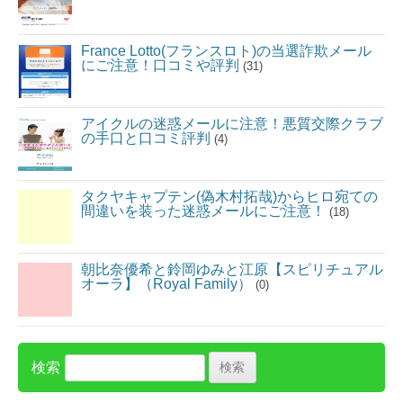
France Lotto(フランスロト)の当選詐欺メール
にご注意！口コミや評判
(31)
アイクルの迷惑メールに注意！悪質交際クラブ
の手口と口コミ評判
(4)
タクヤキャプテン(偽木村拓哉)からヒロ宛ての
間違いを装った迷惑メールにご注意！
(18)
朝比奈優希と鈴岡ゆみと江原【スピリチュアル
オーラ】（Royal Family）
(0)
検索