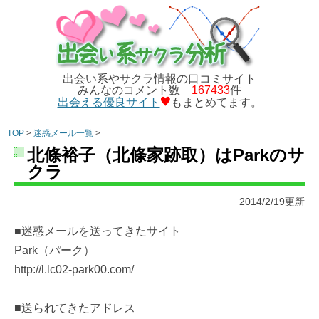
出会い系やサクラ情報の口コミサイト
みんなのコメント数
167433
件
出会える優良サイト
もまとめてます。
TOP
>
迷惑メール一覧
>
北條裕子（北條家跡取）はParkのサ
クラ
2014/2/19更新
■迷惑メールを送ってきたサイト
Park（パーク）
http://l.lc02-park00.com/
■送られてきたアドレス