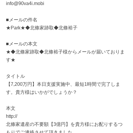
info@90va4i.mobi
■メールの件名
★Park★◆北條家跡取◆北條裕子
■メールの本文
★◆北條家跡取◆北條裕子様からメールが届いておりま
す★
タイトル
【7,200万円】本日支援実施中、最短1時間で完了しま
す。貴方様はいかがでしょうか？
本文
http://
北條家遺産の不要額【3億円】を貴方様にお配りするつ
もりでご連絡させて頂きました。