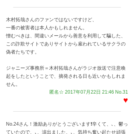
木村拓哉さんのファンではないですけど、
一番の被害者は本人かもしれません。
憎むべきは、間違いメールから善意を利用して騙した、
この詐欺サイトでありサイトから雇われているサクラの
偽者たちです。
ジャニーズ事務所＝木村拓哉さんがラジオ放送で注意喚
起をしたということで、摘発される日も近いかもしれま
せん。
匿名☆ 2017年07月22日 21:46 No.31
♥
No.24さん！激励ありがとうございます❗辛くて、､、鬱っ
ていたので、､、涙出ました、､、気持ち奮い起たせ頑張