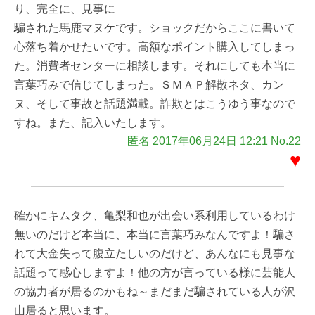
り、完全に、見事に
騙された馬鹿マヌケです。ショックだからここに書いて
心落ち着かせたいです。高額なポイント購入してしまっ
た。消費者センターに相談します。それにしても本当に
言葉巧みで信じてしまった。ＳＭＡＰ解散ネタ、カン
ヌ、そして事故と話題満載。詐欺とはこうゆう事なので
すね。また、記入いたします。
匿名 2017年06月24日 12:21 No.22
♥
確かにキムタク、亀梨和也が出会い系利用しているわけ
無いのだけど本当に、本当に言葉巧みなんですよ！騙さ
れて大金失って腹立たしいのだけど、あんなにも見事な
話題って感心しますよ！他の方が言っている様に芸能人
の協力者が居るのかもね～まだまだ騙されている人が沢
山居ると思います。