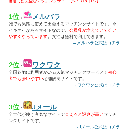
厳選した安全なマッチングサイトです! R18【PR】
1位
メルパラ
：
誰でも気軽に使えて出会えるマッチングサイトです。今
イキオイがあるサイトなので、
会員数が増えていて会い
やすくなっています
。女性は無料で利用できます。
→メルパラ公式はコチラ
2位
ワクワク
：
全国各地に利用者がいる人気マッチングサービス！
初心
者でも会いやすい
老舗優良サイトです。
→ワクワク公式はコチラ
3位
Jメール
：
全世代が使う有名なサイトで
会えると評判が高い
マッチ
ングサイトです。
→Jメール公式はコチラ