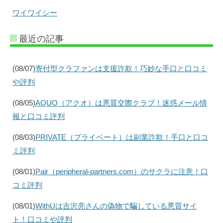
ワイワイシー
最近の記事
(08/07)
寄付型クラファンは支援詐欺！巧妙な手口と口コミ
や評判
(08/05)
AQUO（アクオ）は悪質交際クラブ！迷惑メール情
報と口コミ評判
(08/03)
PRIVATE（プライベート）は副業詐欺！手口と口コ
ミ評判
(08/01)
Pair（peripheral-partners.com）のサクラに注意！口
コミ評判
(08/01)
WithUは吉沢亮さんの偽物で騙している悪質サイ
ト！口コミや評判