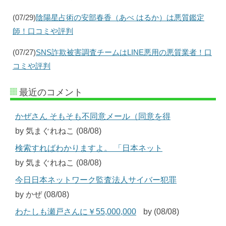
(07/29)
陰陽星占術の安部春香（あべ はるか）は悪質鑑定
師！口コミや評判
(07/27)
SNS詐欺被害調査チームはLINE悪用の悪質業者！口
コミや評判
最近のコメント
かぜさん そもそも不同意メール（同意を得
by 気まぐれねこ (08/08)
検索すればわかりますよ。 「日本ネット
by 気まぐれねこ (08/08)
今日日本ネットワーク監査法人サイバー犯罪
by かぜ (08/08)
わたしも瀬戸さんに￥55,000,000
by (08/08)